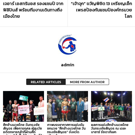
เจอาร์ เอสทริมอส รองแชมป์ จาก
“เจ้าจุก” ขวัญพิชิต 13 เหรียญเอ็ก
ฟิลิปินส์ พร้อมทีมงานเดินทางถึง
เพรสป้องกันแชมป์องค์กรมวย
เมืองไทย
โลก
admin
RELATED ARTICLES
MORE FROM AUTHOR
ศึกช้างมวยไทย วันทรงชัย
ภาพบรรยากาศการแข่งขัน
ผลการแข่งศึกช้างมวยไทย
สัญจร เพื่อการกุศล ผู้สูงวัย
ชกมวย “ศึกช้างมวยไทย วัน
วันทรงชัยสัญจร ณ เดอะ
อดีตทหารกล้าที่ผ่านศึก
ทรงชัยสัญจร” จังหวัด
บาซาร์ รัชดาภิเษก