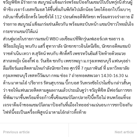
ขวัญพิชิต มีร่ายกาย สมบูรณ์ แข็งแกร่งพร้อมป้องกันแชมป์ในวันพรุ่งนี้ ส่วนผู้
ท้าชิง เจอาร์ เอสทริมอส ได้ขึ้นชั่งเกินพิกัดไปเล็กน้อย โดยได้ออกไปวิ่งเบาๆ
กลับมาขึ้นชั่งอีกครั้ง โดยชั่งได้ 112 ปอนด์พอดีพิกัดชก พร้อมตรวจร่างกาย มี
ร่ายกาย สมบูรณ์ แข็งแกร่งเช่นเดียวกัน พร้อมตะบันหน้า แชมป์ชาวไทยมั่นใจ
กระชากแชมป์ได้แน่
ส่วนคู่มวยในรายการแชมป์ WBO เอเชียแปซิฟิกรุ่นเฟเธอร์เวต ชลธาร อ.
พิริยะภิญโญ พบกับ แฮรี่ ฮุทากาลัง นักชกชาวอินโดนีเชีย, นักชกอดีตแชมป์
ราชดำเนิน เทวา ต.สุรัตน์ พบกับ ศักดิ์ศรี เพชรทวินยิมส์ ปิดท้ายด้วยมวย
สากลหญิง น้องกิ๊ฟ อ. วันเชิด ชกกับ เพชรพญา ม.กรุงเทพธนบุรี แฟนๆอย่า
ลืมเชียร์และติดตามใหเกำลังนักชกไทย ศุกร์ที่ 7 กุมภาพันธ์ ที่ มหาวิทยาลัย
กรุงเทพธนบุรี เขตทวีวัฒนา กทม ช่อง 7 ถ่ายทอดสดเวลา 14.30-16.30 น.
ด้าน มาดามโอ๋ ปริยากร รัตนสุบรรณ บิ๊กบอส วันทรงชัยโปรโมชั่น กล่าวสั้นๆ
ว่า ขอให้แฟนมวยติดตามดูผลงานแล้วประเมินดูว่า ขวัญพิชิต มีฟอร์มการชก
ที่พัฒานาขึ้นพร้อมที่จะก้าวขึ้นชิงแชมป์โลกปลายปีนี้หรือไม่ ตนพร้อมที่จะ
เจรจาดึงเจ้าของแชมป์โลกมาป้องกันที่เมืองไทยอย่างแน่นอน การชกป้องกัน
ไฟท์นี้จะเป็นเครื่องพิสูจน์ มาดามโอ๋กล่าวทิ้งท้าย
Previous article
Next article