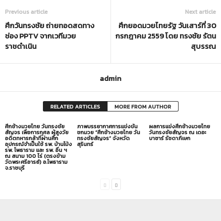
Previous article
Next article
ศึกวันทรงชัย ถ่ายทอดสดทาง
ศึกยอดมวยไทยรัฐ วันเสาร์ที่ 30
ช่อง PPTV จากเวทีมวย
กรกฎาคม 2559 โดย ทรงชัย รัตน
ราชดำเนิน
สุบรรณ
admin
RELATED ARTICLES
MORE FROM AUTHOR
ศึกช้างมวยไทย วันทรงชัย
ภาพบรรยากาศการแข่งขัน
ผลการแข่งศึกช้างมวยไทย
สัญจร เพื่อการกุศล ผู้สูงวัย
ชกมวย “ศึกช้างมวยไทย วัน
วันทรงชัยสัญจร ณ เดอะ
อดีตทหารกล้าที่ผ่านศึก
ทรงชัยสัญจร” จังหวัด
บาซาร์ รัชดาภิเษก
อุปกรณ์จำเป็นใช้ รพ. บ้านโป่ง
สุรินทร์
รพ. โพธาราม และ รพ. อื่น ฯ
ณ สนาม 100 ไร่ (ตรงข้าม
วัดพระศรีอารย์) อ.โพธาราม
จ.ราชบุรี