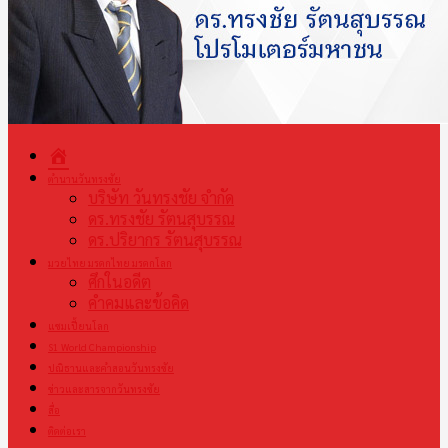
หน้า
แรก
ตำนานวันทรงชัย
บริษัท วันทรงชัย จำกัด
ดร.ทรงชัย รัตนสุบรรณ
ดร.ปริยากร รัตนสุบรรณ
มวยไทย มรดกไทย มรดกโลก
ศึกในอดีต
คำคมและข้อคิด
แชมเปี้ยนโลก
S1 World Championship
ปณิธานและคำสอนวันทรงชัย
ข่าวและสารจากวันทรงชัย
สื่อ
ติดต่อเรา