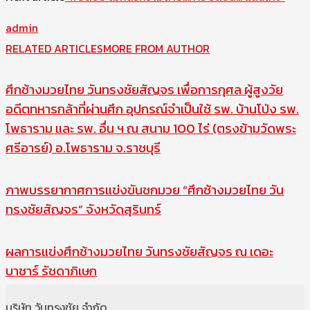
admin
RELATED ARTICLES
MORE FROM AUTHOR
ศึกช้างมวยไทย วันทรงชัยสัญจร เพื่อการกุศล ผู้สูงวัย
อดีตทหารกล้าที่ผ่านศึก อุปกรณ์จำเป็นใช้ รพ. บ้านโป่ง รพ.
โพธาราม และ รพ. อื่น ฯ ณ สนาม 100 ไร่ (ตรงข้ามวัดพระ
ศรีอารย์) อ.โพธาราม จ.ราชบุรี
ภาพบรรยากาศการแข่งขันชกมวย “ศึกช้างมวยไทย วัน
ทรงชัยสัญจร” จังหวัดสุรินทร์
ผลการแข่งศึกช้างมวยไทย วันทรงชัยสัญจร ณ เดอะ
บาซาร์ รัชดาภิเษก
บริษัท วันทรงชัย จำกัด