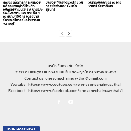
สัญจร เพื่อการกุศล ผู้สูงวัย
ชกมวย “ศึกช้างมวยไทย วัน
วันทรงชัยสัญจร ณ เดอะ
อดีตทหารกล้าที่ผ่านศึก
ทรงชัยสัญจร” จังหวัด
บาซาร์ รัชดาภิเษก
อุปกรณ์จำเป็นใช้ รพ. บ้านโป่ง
สุรินทร์
รพ. โพธาราม และ รพ. อื่น ฯ
ณ สนาม 100 ไร่ (ตรงข้าม
วัดพระศรีอารย์) อ.โพธาราม
จ.ราชบุรี
บริษัท วันทรงชัย จำกัด
71/23 ถ.เศรษฐศิริ แขวงสามเสนใน เขตพญาไท กรุงเทพฯ 10400
Contact us: onesongchaimuaythai@gmail.com
Youtube : https://www.youtube.com/@onesongchaimuaythai
Facebook : https://www.facebook.com/onesongchaimuaythais1
EVEN MORE NEWS