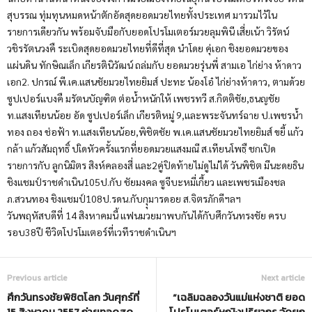
สุบรรณ ทุ่มทุนหมดหน้าตักอัดสุดยอดมวยไทยทั้งประเทศ มารวมไว้ใน
รายการเดียวกัน พร้อมจับมือกับยอดโปรโมเตอร์มวยลุมพินี เสี่ยเน้า วิรัตน์
วชิรรัตนวงคื ระเบิดสุดยอดมวยไทยที่ดีที่สุด นำโดย คุ่เอก ชิงยอดมวยของ
แผ่นดิน ทักษิณเล็ก เกียรตินิวัฒน์ ถล่มกับ ยอดมวยรุ่นพี่ สามเอ ไก่ย่าง ห้าดาว
เอก2. ปกรณ์ พี.เค.แสนชัยมวยไทยยิมส์ ปะทะ น้องโอ๋ ไก่ย่างห้าดาว, ตามด้วย
ซูปเปอร์แบงคื มรัตนบัญฑิต ต่อน้ำหนักให้ เพชรทวี ส.กิตติชัย,ธนญชัย
ท.แสงเทียนน้อย อัด ซูปเปอร์เล็ก เกียรติหมู่ 9,และพระจันทร์ฉาย ป.เพชรน้ำ
ทอง ถอง ช่อฟ้า ท.แสงเทียนน้อย,พิชิตชัย พ.เค.แสนชัยมวยไทยยิมส์ ขยี้ แก้ว
กล้า แก้วสัมฤทธิ์ ปเิดหัวครั้งแรกที่ยอดมวยแสงมณี ส.เทียนโพธฺื ชกเปิด
รายการกับ ลูกนิมิตร สิงห์คลองสี่ และ2คู่ปิดท้ายไม่ดูไม่ได้ วันพิชิต มีนะดยธิน
ชิงแชมป์ราชดำเนิน105ป.กับ ชัยมงคล ซูจีบะหมี่เกี้ยว และเพชรเมืองชล
ภ.สวนทอง ชิงแชมป์108ป.รดน.กับกุุมารดอย ส.จิตรภักดีฯลฯ
วันพฤหัสบดีที่ 14 สิงหาคมนี้ แฟนมวยมาพบกันได้กับศึกวันทรงชัย ครบ
รอบ38ปี ชีวิตโปรโมเตอร์ที่เวทีราชดำเนินฯ
Previous article
Next article
ศึกวันทรงชัยพิชิตโลก วันศุกร์ที่
“เฉลิมฉลองวันแม่แห่งชาติ ยอด
15 สิงหาคม 2557 ถ่ายทอดสด
โปรโมเตอร์หญิงปริยากร จัดยก