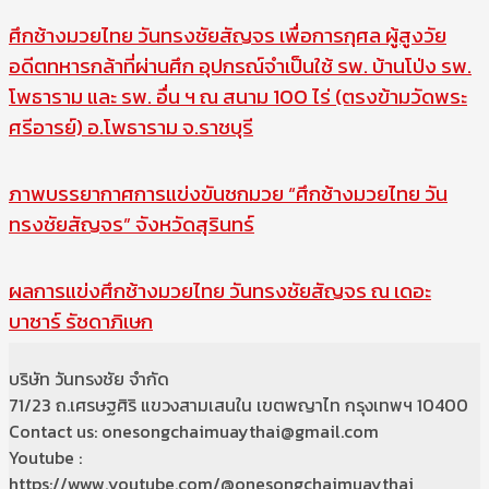
ศึกช้างมวยไทย วันทรงชัยสัญจร เพื่อการกุศล ผู้สูงวัย
อดีตทหารกล้าที่ผ่านศึก อุปกรณ์จำเป็นใช้ รพ. บ้านโป่ง รพ.
โพธาราม และ รพ. อื่น ฯ ณ สนาม 100 ไร่ (ตรงข้ามวัดพระ
ศรีอารย์) อ.โพธาราม จ.ราชบุรี
ภาพบรรยากาศการแข่งขันชกมวย “ศึกช้างมวยไทย วัน
ทรงชัยสัญจร” จังหวัดสุรินทร์
ผลการแข่งศึกช้างมวยไทย วันทรงชัยสัญจร ณ เดอะ
บาซาร์ รัชดาภิเษก
บริษัท วันทรงชัย จำกัด
71/23 ถ.เศรษฐศิริ แขวงสามเสนใน เขตพญาไท กรุงเทพฯ 10400
Contact us: onesongchaimuaythai@gmail.com
Youtube :
https://www.youtube.com/@onesongchaimuaythai