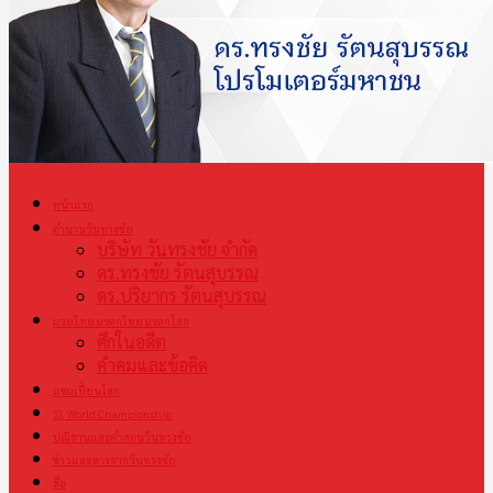
หน้าแรก
ตำนานวันทรงชัย
บริษัท วันทรงชัย จำกัด
ดร.ทรงชัย รัตนสุบรรณ
ดร.ปริยากร รัตนสุบรรณ
มวยไทย มรดกไทย มรดกโลก
ศึกในอดีต
คำคมและข้อคิด
แชมเปี้ยนโลก
S1 World Championship
ปณิธานและคำสอนวันทรงชัย
ข่าวและสารจากวันทรงชัย
สื่อ