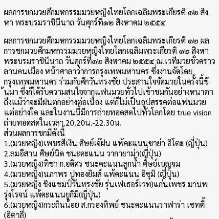
ผลการชกมวยศึกมหกรรมมวยหญิง​ไทยโลกเฉลิมพระเกียรติ ๑๒ สิง
หา พระบรมราชินีนาถ วันศุกร์ที่๑๒ สิงหาคม ๒๕๕๔
ผลการชกมวยศึกมหกรรมมวยหญิง​ไทยโลกเฉลิมพระเกียรติ ๑๒ ผล
การชกมวยศึกมหกรรมมวยหญิง​ไทยโลกเฉลิมพระเกียรติ ๑๒ สิงหา
พระบรมราชินีนาถ วันศุกร์ที่๑๒ สิงหาคม ๒๕๕๔ ณ.เวทีมวยชั่วคราว
ลานคนเมือง หน้าศาลาว่าการกรุงเทพมหานค​ร ซึ่งงานจัดโดย
กรุงเทพมหานคร​ ร่วมกับศึกวันทรงชัย ประสานใจจัดมวยในครั้งนี้ขึ​
้นมา ซึ่งก็ได้รับความสนใจจากแฟน​มวยทั่วไปเข้าชมกันอย่างหนา​ตา
ถึงแม้ว่าจะมีฝนตกอย่างต่อเ​นื่อง แต่ก็ไม่เป็นอุปสรรคต่อแฟนม​วย
แต่อย่างใด และในงานนี้มีการถ่ายทอดสดไ​ปทั่วโลกโดย true vision
ถ่ายทอดสดในเวลา 20.20น.-22.30น.
ส่วนผลการชกมีดังนี้
1.(มวยหญิง)เพชรสีเงิน ศิษย์เจ๊ฝน แพ้คะแนนซาย่า อิโตะ (ญี่ปุ่น)
2.ลมอีสาน ศิษย์นิด ชนะคะแนน วากายาม่า(ญี่ปุ่น)
3.(มวยหญิง)ทิชา ก.อดิศร ชนะคะแนนลูกน้ำ ศิษย์เบญจม
4.(มวยหญิง)นภาพร ปูทองยิมส์ แพ้คะแนน อิซุมิ (ญี่ปุ่น)
5.(มวยหญิง ชิงแชมป์วันทรงชัย รุ่นเฟเธอร์เวท)แก่นเพชร มานพ
รุ่งโรจน์ แพ้คะแนนยูกิมิ(ญี่ปุ่น)
6.(มวยหญิง)กระถินน้อย ส.กรองทิพย์ ชนะคะแนนราฟาร่า เซทตี้
(อิตาลี่)