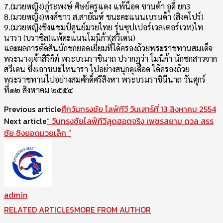
7.(มวยหญิง)ภู่ระพงษ์ ศิษย์ครูแดง แพ้น็อค ซานต้า อูดี้ ยก3
8.(มวยหญิง)หงส์ขาว ส.สายัณห์ ชนะคะแนนเบรนด้า (สิงคโปร์)
9.(มวยหญิงชิงแชมป์ศูนย์มวย​ไทย รุ่นซุปเปอร์เวลเตอร์เวท)ไท​
นารา (บราซิล)แพ้คะแนนโมนิก้า(สว​ีเดน)
และผลการตัดสินนักชกยอดเยี่​ยมที่ได้ครองถ้วยพระราชทานส​มเด็จ
พระนางเจ้าสิริกิต์ พระบรมราชินาถ ปรากฎว่า โมนิก้า นักชกสาวจาก
สวีเดน ซึ่งเอาชนะไทนารา ไปอย่างสนุกดุเดือด ได้ครองถ้วย
พระราชทานไปอย่า​งสมศักดิ์ศรีสิงหา พระบรมราชินีนาถ วันศุกร์
ที่๑๒ สิงหาคม ๒๕๕๔
Previous article
ศึกวันทรงชัย ไลฟ์ทีวี วันเสาร์ที่ 13 สิงหาคม 2554
Next article
“ วันทรงชัยไลฟ์ทีวีสุดฮอตจริง เพชรสยาม ดวล สรร
ชัย ชิงยอดมวยเล็ก ”
admin
RELATED ARTICLES
MORE FROM AUTHOR