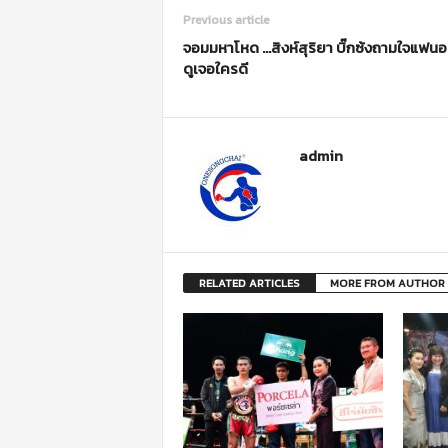
Previous article
จอมมหาโหด …สิงห์สุริยา บิ๊กซ้งถามใจแฟน
ดูเจอใครดี
admin
RELATED ARTICLES
MORE FROM AUTHOR