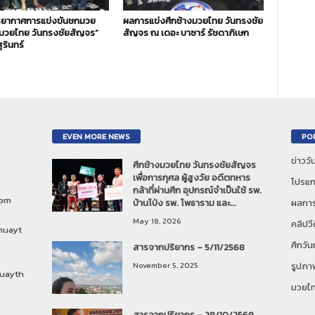
ยากาศการแข่งขันชกมวย
ผลการแข่งศึกช้างมวยไทย วันทรงชัย
งมวยไทย วันทรงชัยสัญจร”
สัญจร ณ เดอะ บาซาร์ รัชดาภิเษก
ุรินทร์
EVEN MORE NEWS
PO
ข่าวว
ศึกช้างมวยไทย วันทรงชัยสัญจร
เพื่อการกุศล ผู้สูงวัย อดีตทหาร
โปรแก
กล้าที่ผ่านศึก อุปกรณ์จำเป็นใช้ รพ.
com
บ้านโป่ง รพ. โพธาราม และ...
ผลการ
May 18, 2026
คลิปวี
muayt
ศึกวั
สารจากปริยากร – 5/11/2568
November 5, 2025
รูปภา
uayth
มวยไ
สารจากปริยากร – 28/10/2568