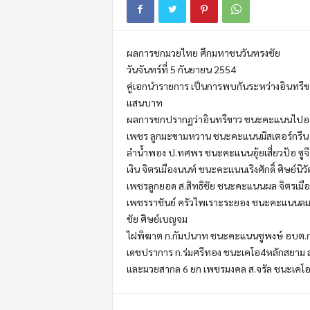
m
o
t
ผลการชกมวยไทย ศึกมหาชนวันทรงชัย
i
o
วันจันทร์ที่ 5 กันยายน 2554
n
คู่เอกนำรายการ เป็นการพบกันระหว่างอินทรีขาว ร
แสนบาท
ผลการชกปรากฏว่าอินทรีขาว ชนะคะแนนไปอย่า
เพชร ลูกมะขามหวาน ชนะคะแนนมิสเตอร์กรีน ป.
ลำน้ำพอง ป.ทศพร ชนะคะแนนอุ้ยเสี่ยวป้อ ซูจีบ
เงิน จิตรเมืองนนท์ ชนะคะแนนเริงศักดิ์ ศิษย์นิวั
เพชรลูกยอด ส.สิทธิชัย ชนะคะแนนผล จิตรเมื
เพชรราชันย์ ครัวไพเราะระยอง ชนะคะแนนลมอี
ชัย ศิษย์เบญจม
ไฝพิฆาต ก.กัมปนาท ชนะคะแนนชูพงษ์ อบต.ก
เดชปราการ ก.ร่มศรีทอง ชนะเคโอ4หลักสยาม ส
และมวยสากล 6 ยก เพชรมงคล ส.จรัล ชนะเคโอ ม