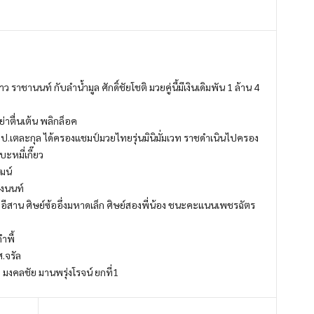
าชานนท์ กับลำน้ำมูล ศักดิ์ชัยโชติ มวยคู่นี้มีเงินเดิมพัน 1 ล้าน 4
ตื่นเต้น พลิกล็อค
เตละกุล ได้ครองแชมป์มวยไทยรุ่นมินิมั่มเวท ราชดำเนินไปครอง
ะหมี่เกี๊ยว
ฒน์
องนนท์
สาน ศิษย์ซ้ออึ่งมหาดเล็ก ศิษย์สองพี่น้อง ชนะคะแนนเพชรฉัตร
ำพี้
.จรัล
งคลชัย มานพรุ่งโรจน์ ยกที่1