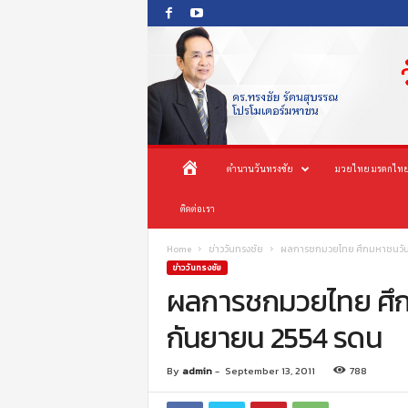
O
ห
ตำนานวันทรงชัย
มวยไทย มรดกไทย
n
e
น้
ติดต่อเรา
s
o
n
า
Home
ข่าววันทรงชัย
ผลการชกมวยไทย ศึกมหาชนวันทรง
g
ข่าววันทรงชัย
c
ผลการชกมวยไทย ศึกมห
แ
h
กันยายน 2554 รดน
a
ร
i
P
ก
By
admin
-
September 13, 2011
788
r
o