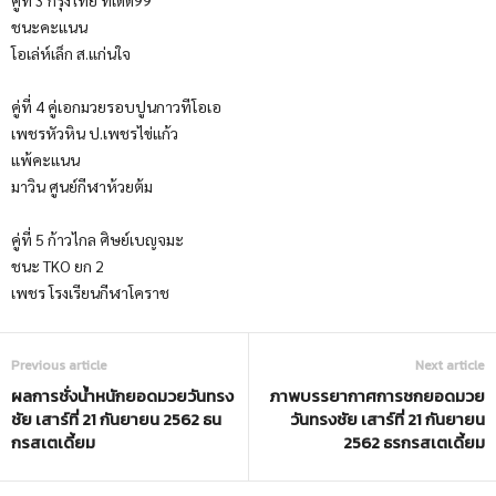
คู่ที่ 3 กรุงไทย ทีเด็ด99
ชนะคะแนน
โอเล่ห์เล็ก ส.แก่นใจ
คู่ที่ 4 คู่เอกมวยรอบปูนกาวทีโอเอ
เพชรหัวหิน ป.เพชรไข่แก้ว
แพ้คะแนน
มาวิน ศูนย์กีฬาห้วยต้ม
คู่ที่ 5 ก้าวไกล ศิษย์เบญจมะ
ชนะ TKO ยก 2
เพชร โรงเรียนกีฬาโคราช
Previous article
Next article
ผลการชั่งน้ำหนักยอดมวยวันทรง
ภาพบรรยากาศการชกยอดมวย
ชัย เสาร์ที่ 21 กันยายน 2562 ธน
วันทรงชัย เสาร์ที่ 21 กันยายน
กรสเตเดี้ยม
2562 ธรกรสเตเดี้ยม