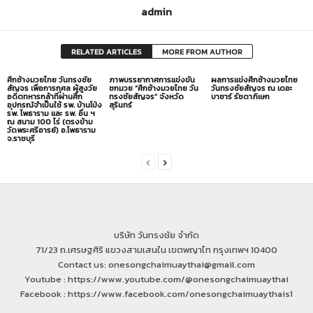
admin
RELATED ARTICLES
MORE FROM AUTHOR
ศึกช้างมวยไทย วันทรงชัย
ภาพบรรยากาศการแข่งขัน
ผลการแข่งศึกช้างมวยไทย
สัญจร เพื่อการกุศล ผู้สูงวัย
ชกมวย “ศึกช้างมวยไทย วัน
วันทรงชัยสัญจร ณ เดอะ
อดีตทหารกล้าที่ผ่านศึก
ทรงชัยสัญจร” จังหวัด
บาซาร์ รัชดาภิเษก
อุปกรณ์จำเป็นใช้ รพ. บ้านโป่ง
สุรินทร์
รพ. โพธาราม และ รพ. อื่น ฯ
ณ สนาม 100 ไร่ (ตรงข้าม
วัดพระศรีอารย์) อ.โพธาราม
จ.ราชบุรี
บริษัท วันทรงชัย จำกัด
71/23 ถ.เศรษฐศิริ แขวงสามเสนใน เขตพญาไท กรุงเทพฯ 10400
Contact us: onesongchaimuaythai@gmail.com
Youtube : https://www.youtube.com/@onesongchaimuaythai
Facebook : https://www.facebook.com/onesongchaimuaythais1