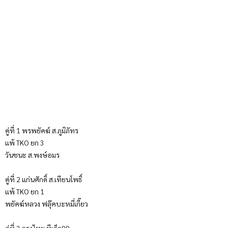
คู่ที่ 1 พรพยัคฆ์ ส.ภูมิภัทร
แพ้ TKO ยก 3
วันชนะ ส.พงษ์อมร
คู่ที่ 2 แก่นศักดิ์ ส.เทียนโพธิ์
แพ้ TKO ยก 1
พยัคฆ์หลวง ฟลุ๊คบะหมี่เกี๊ยว