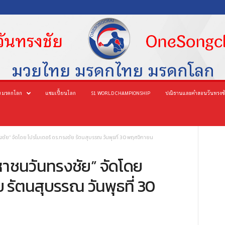
 มรดกโลก
แชมเปี้ยนโลก
S1 WORLD CHAMPIONSHIP
ปณิธานและคำสอนวันทรงช
ัย” จัดโดย โปรโมเตอร์ ดร.ทรงชัย รัตนสุบรรณ วันพุธที่ 30 พฤศจิกายน
หาชนวันทรงชัย” จัดโดย
 รัตนสุบรรณ วันพุธที่ 30