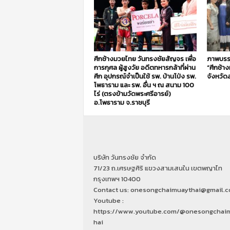
ศึกช้างมวยไทย วันทรงชัยสัญจร เพื่อ
ภาพบรร
การกุศล ผู้สูงวัย อดีตทหารกล้าที่ผ่าน
“ศึกช้า
ศึก อุปกรณ์จำเป็นใช้ รพ. บ้านโป่ง รพ.
จังหวัดส
โพธาราม และ รพ. อื่น ฯ ณ สนาม 100
ไร่ (ตรงข้ามวัดพระศรีอารย์)
อ.โพธาราม จ.ราชบุรี
บริษัท วันทรงชัย จำกัด
71/23 ถ.เศรษฐศิริ แขวงสามเสนใน เขตพญาไท
กรุงเทพฯ 10400
Contact us: onesongchaimuaythai@gmail.
Youtube :
https://www.youtube.com/@onesongchai
hai