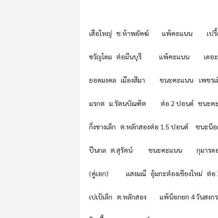
เสือใหญ่ ช.ห้าพยัคฆ์ แพ้คะแนน เปรี้ยว
ขวัญโดม ต่อมีนบุรี แพ้คะแนน เดอะเล็
ยอดมงคล เมืองสีมา ชนะคะแนน เพชรเมื
มรกต ม.รัตนบัณฑิต ต่อ 2 ปอนด์ ชนะคะ
กิ่งซางเล็ก ต.หลักสองต่อ 1.5 ปอนด์ ชนะน็อ
ปืนกล ต.สุรัตน์ ชนะคะแนน กุมารดอย 
(คู่เอก) แสงมณี อุ้มกะต๋องเชียงใหม่ ต่อ
เปเป้เล็ก ต.หลักสอง แพ้น็อกยก 4 วันสงกรา