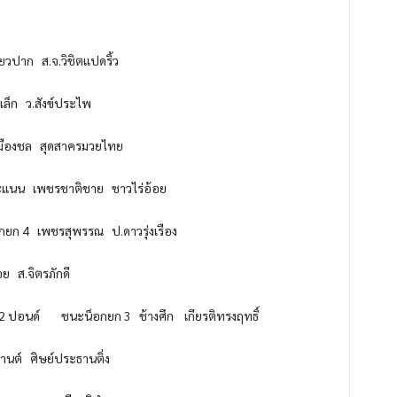
ปาก ส.จ.วิชิตแปดริ้ว
ก ว.สังข์ประไพ
องชล สุดสาครมวยไทย
แนน เพชรชาติชาย ชาวไร่อ้อย
กยก 4 เพชรสุพรรณ ป.ดาวรุ่งเรือง
ส.จิตรภักดี
 2 ปอนด์ ชนะน็อกยก 3 ช้างศึก เกียรติทรงฤทธิ์
นต์ ศิษย์ประธานติ่ง