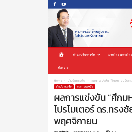
O
ห
ตำนานวันทรงชัย
มวยไทย มรดกไทย
n
e
น้
ติดต่อเรา
s
o
n
า
Home
ข่าววันทรงชัย
ผลการแข่งขัน “ศึกมหาชนวันทรงช
g
ข่าววันทรงชัย
ผลการแข่งขัน
c
ผลการแข่งขัน “ศึกม
แ
h
โปรโมเตอร์ ดร.ทรงชัย
a
ร
i
พฤศจิกายน
P
ก
r
o
By
admin
-
December 1, 2016
237