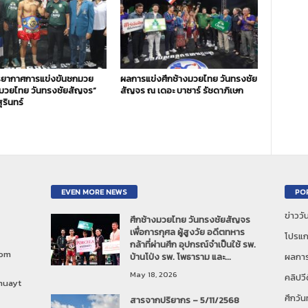
ยากาศการแข่งขันชกมวย
ผลการแข่งศึกช้างมวยไทย วันทรงชัย
งมวยไทย วันทรงชัยสัญจร”
สัญจร ณ เดอะ บาซาร์ รัชดาภิเษก
ุรินทร์
EVEN MORE NEWS
PO
ข่าวว
ศึกช้างมวยไทย วันทรงชัยสัญจร
เพื่อการกุศล ผู้สูงวัย อดีตทหาร
โปรแก
กล้าที่ผ่านศึก อุปกรณ์จำเป็นใช้ รพ.
com
บ้านโป่ง รพ. โพธาราม และ...
ผลการ
May 18, 2026
คลิปวี
muayt
ศึกวั
สารจากปริยากร – 5/11/2568