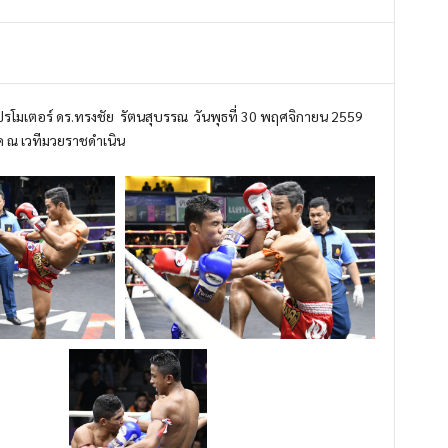
ปรโมเตอร์ ดร.ทรงชัย รัตนสุบรรณ วันพุธที่ 30 พฤศจิกายน 2559
ค ณ เวทีมวยราชดำเนิน