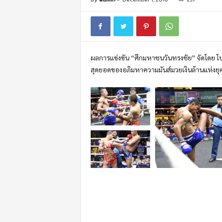
m
o
t
i
o
ผลการแข่งขัน “ศึกมหาชนวันทรงชัย” จัดโดย โ
n
สุดยอดของอภิมหาความมันส์มวยเงินล้านแห่งยุ