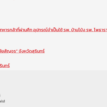
ทหารกล้าที่ผ่านศึก อุปกรณ์จำเป็นใช้ รพ. บ้านโป่ง รพ. โพธาร
สัญจร” จังหวัดสุรินทร์
รินทร์
i
is1