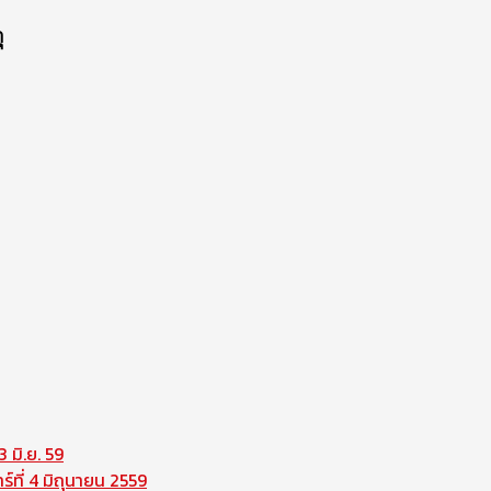
ุ
 มิ.ย. 59
ที่ 4 มิถุนายน 2559