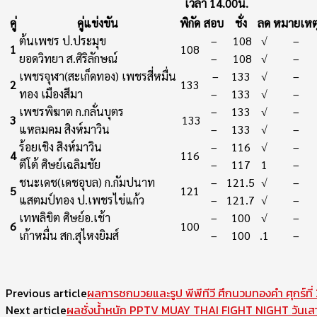
เวลา 14.00น.
คู่
คู่แข่งขัน
พิกัด
สอบ
ชั่ง
ลด
หมายเหต
ต้นเพชร ป.ประมุข
–
108
√
–
1
108
ยอดวิทยา ส.ศิริลักษณ์
–
108
√
–
เพชรจุฬา(สะเก็ดทอง) เพชรสี่หมื่น
–
133
√
–
2
133
ทอง เมืองสีมา
–
133
√
–
เพชรพิฆาต ก.กลั่นบุตร
–
133
√
–
3
133
แหลมคม สิงห์มาวิน
–
133
√
–
ร้อยเชิง สิงห์มาวิน
–
116
√
–
4
116
ตีโต้ ศิษย์เฉลิมชัย
–
117
1
–
ชนะเดช(เดชอุบล) ก.กัมปนาท
–
121.5
√
–
5
121
แสตมป์ทอง ป.เพชรไข่แก้ว
–
121.7
√
–
เทพลิขิต ศิษย์อ.เช้า
–
100
√
–
6
100
เก้าหมื่น สก.สุไหงยิมส์
–
100
.1
–
Previous article
ผลการชกมวยและรูป พีพีทีวี ศึกนวมทองคำ ศุกร์ที่ 3
Next article
ผลชั่งน้ำหนัก PPTV MUAY THAI FIGHT NIGHT วันเสาร์