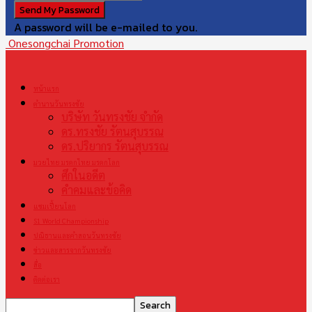
A password will be e-mailed to you.
Onesongchai Promotion
หน้าแรก
ตำนานวันทรงชัย
บริษัท วันทรงชัย จำกัด
ดร.ทรงชัย รัตนสุบรรณ
ดร.ปริยากร รัตนสุบรรณ
มวยไทย มรดกไทย มรดกโลก
ศึกในอดีต
คำคมและข้อคิด
แชมเปี้ยนโลก
S1 World Championship
ปณิธานและคำสอนวันทรงชัย
ข่าวและสารจากวันทรงชัย
สื่อ
ติดต่อเรา