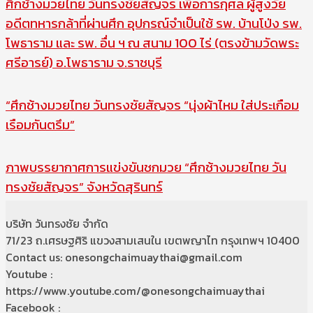
ศึกช้างมวยไทย วันทรงชัยสัญจร เพื่อการกุศล ผู้สูงวัย
อดีตทหารกล้าที่ผ่านศึก อุปกรณ์จำเป็นใช้ รพ. บ้านโป่ง รพ.
โพธาราม และ รพ. อื่น ฯ ณ สนาม 100 ไร่ (ตรงข้ามวัดพระ
ศรีอารย์) อ.โพธาราม จ.ราชบุรี
“ศึกช้างมวยไทย วันทรงชัยสัญจร “นุ่งผ้าไหม ใส่ประเกือม
เรือมกันตรึม”
ภาพบรรยากาศการแข่งขันชกมวย “ศึกช้างมวยไทย วัน
ทรงชัยสัญจร” จังหวัดสุรินทร์
บริษัท วันทรงชัย จำกัด
71/23 ถ.เศรษฐศิริ แขวงสามเสนใน เขตพญาไท กรุงเทพฯ 10400
Contact us: onesongchaimuaythai@gmail.com
Youtube :
https://www.youtube.com/@onesongchaimuaythai
Facebook :