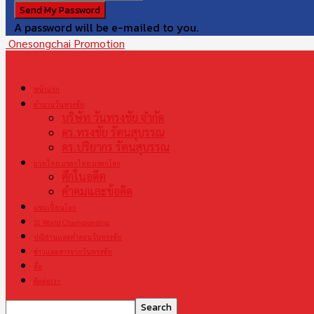
A password will be e-mailed to you.
Onesongchai Promotion
หน้าแรก
ตำนานวันทรงชัย
บริษัท วันทรงชัย จำกัด
ดร.ทรงชัย รัตนสุบรรณ
ดร.ปริยากร รัตนสุบรรณ
มวยไทย มรดกไทย มรดกโลก
ศึกในอดีต
คำคมและข้อคิด
แชมเปี้ยนโลก
S1 World Championship
ปณิธานและคำสอนวันทรงชัย
ข่าวและสารจากวันทรงชัย
สื่อ
ติดต่อเรา