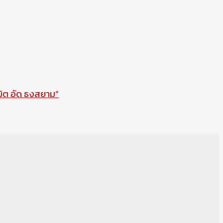
ิมิต อัด ธงสยาม”