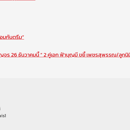
ือมกันตรึม”
ญจร 26 ธันวาคมนี้ ” 2 คู่เอก ฟ้าบุญมี ขยี้ เพชรสุพรรณ/ลูกน
i
is1