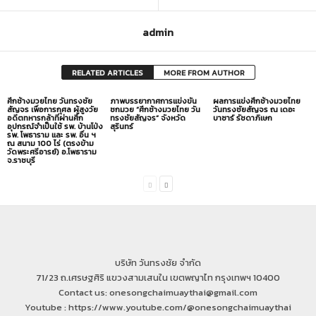
admin
RELATED ARTICLES
MORE FROM AUTHOR
ศึกช้างมวยไทย วันทรงชัย
ภาพบรรยากาศการแข่งขัน
ผลการแข่งศึกช้างมวยไทย
สัญจร เพื่อการกุศล ผู้สูงวัย
ชกมวย “ศึกช้างมวยไทย วัน
วันทรงชัยสัญจร ณ เดอะ
อดีตทหารกล้าที่ผ่านศึก
ทรงชัยสัญจร” จังหวัด
บาซาร์ รัชดาภิเษก
อุปกรณ์จำเป็นใช้ รพ. บ้านโป่ง
สุรินทร์
รพ. โพธาราม และ รพ. อื่น ฯ
ณ สนาม 100 ไร่ (ตรงข้าม
วัดพระศรีอารย์) อ.โพธาราม
จ.ราชบุรี
บริษัท วันทรงชัย จำกัด
71/23 ถ.เศรษฐศิริ แขวงสามเสนใน เขตพญาไท กรุงเทพฯ 10400
Contact us: onesongchaimuaythai@gmail.com
Youtube : https://www.youtube.com/@onesongchaimuaythai