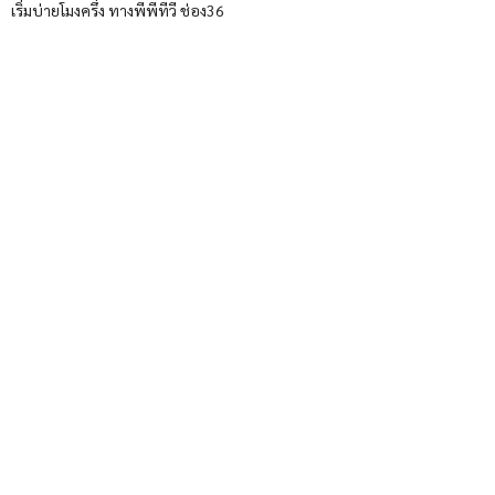
เริ่มบ่ายโมงครึ่ง ทางพีพีทีวี ช่อง36