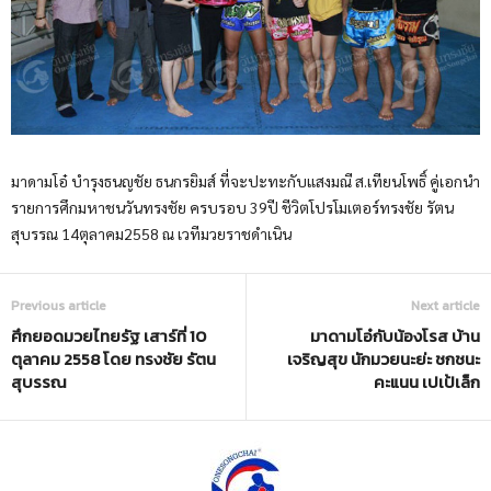
มาดามโอ๋ บำรุงธนญชัย ธนกรยิมส์ ที่จะปะทะกับแสงมณี ส.เทียนโพธิ์ คู่เอกนำ
รายการศึกมหาชนวันทรงชัย ครบรอบ 39ปี ชีวิตโปรโมเตอร์ทรงชัย รัตน
สุบรรณ 14ตุลาคม2558 ณ เวทีมวยราชดำเนิน
Previous article
Next article
ศึกยอดมวยไทยรัฐ เสาร์ที่ 10
มาดามโอ๋กับน้องโรส บ้าน
ตุลาคม 2558 โดย ทรงชัย รัตน
เจริญสุข นักมวยนะย่ะ ชกชนะ
สุบรรณ
คะแนน เปเป้เล็ก