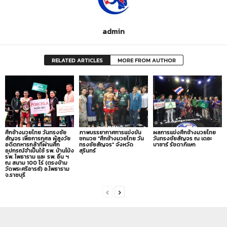
admin
RELATED ARTICLES
MORE FROM AUTHOR
ศึกช้างมวยไทย วันทรงชัย
ภาพบรรยากาศการแข่งขัน
ผลการแข่งศึกช้างมวยไทย
สัญจร เพื่อการกุศล ผู้สูงวัย
ชกมวย “ศึกช้างมวยไทย วัน
วันทรงชัยสัญจร ณ เดอะ
อดีตทหารกล้าที่ผ่านศึก
ทรงชัยสัญจร” จังหวัด
บาซาร์ รัชดาภิเษก
อุปกรณ์จำเป็นใช้ รพ. บ้านโป่ง
สุรินทร์
รพ. โพธาราม และ รพ. อื่น ฯ
ณ สนาม 100 ไร่ (ตรงข้าม
วัดพระศรีอารย์) อ.โพธาราม
จ.ราชบุรี