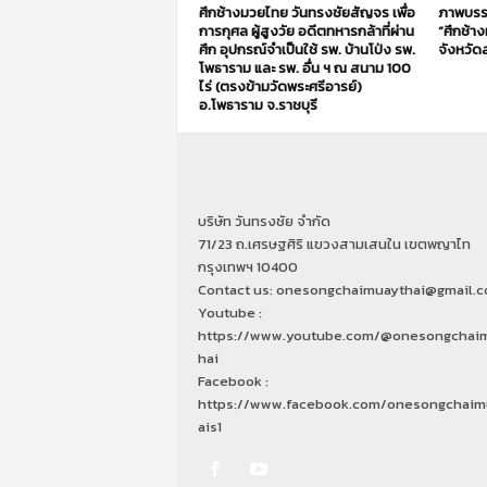
ศึกช้างมวยไทย วันทรงชัยสัญจร เพื่อ
ภาพบรร
การกุศล ผู้สูงวัย อดีตทหารกล้าที่ผ่าน
“ศึกช้า
ศึก อุปกรณ์จำเป็นใช้ รพ. บ้านโป่ง รพ.
จังหวัดส
โพธาราม และ รพ. อื่น ฯ ณ สนาม 100
ไร่ (ตรงข้ามวัดพระศรีอารย์)
อ.โพธาราม จ.ราชบุรี
บริษัท วันทรงชัย จำกัด
71/23 ถ.เศรษฐศิริ แขวงสามเสนใน เขตพญาไท
กรุงเทพฯ 10400
Contact us: onesongchaimuaythai@gmail.
Youtube :
https://www.youtube.com/@onesongchai
hai
Facebook :
https://www.facebook.com/onesongchaim
ais1