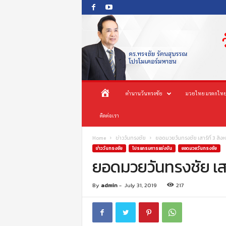
O
ห
ตำนานวันทรงชัย
มวยไทย มรดกไทย
n
e
น้
ติดต่อเรา
s
o
n
า
Home
ข่าววันทรงชัย
ยอดมวยวันทรงชัย เสาร์ที่ 3 สิง
g
ข่าววันทรงชัย
โปรแกรมการแข่งขัน
ยอดมวยวันทรงชัย
c
ยอดมวยวันทรงชัย เสา
แ
h
a
ร
By
admin
-
July 31, 2019
217
i
P
ก
r
o