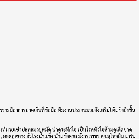
ราะมีอาการบาดเจ็บที่ข้อมือ ทีมงานประกบมวยจึงเสริมให้แข็
งยิ่งขึ้น
นนท์มวยเข่าปะทะมวยหมัด น่าดูระทึกใจ เป็นโรคหัวใจห้ามดูเด็
ดขาด
ฆ์ , ยอดภูหลวง ฮั่วโรงน้ำแข็ง นำแข้งดวล มังกรเพชร สก.สุไหงยิม แฟน