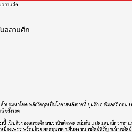
ับฉลามศึก
ับฉลามศึก
คู่มหาโหด พลิกวิกฤตเป็นโอกาสหลังจากที่ ขุนศึก อ.พิมลศรี ถอน เพ
นิชสังรอด
ษภาคมนี้ เป็นคิวของฉลามศึก สข.วานิชสังรอด ถล่มกับ แปดแสนเล็ก ราชา
) ลูกเมืองเพชร พร้อมด้วย ยอดขุนพล ว.ยืนยง ชน พยัคฆ์หิรัญ ช.ห้าพยัค