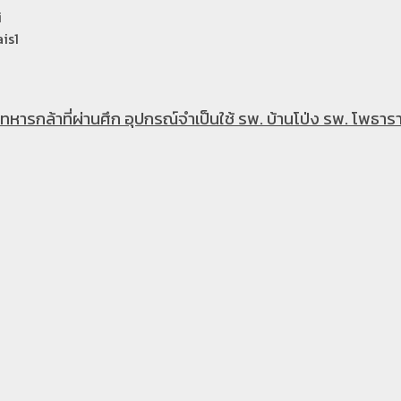
i
is1
หารกล้าที่ผ่านศึก อุปกรณ์จำเป็นใช้ รพ. บ้านโป่ง รพ. โพธารา