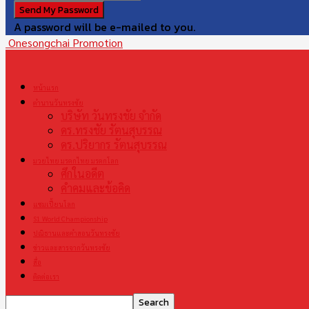
A password will be e-mailed to you.
Onesongchai Promotion
หน้าแรก
ตำนานวันทรงชัย
บริษัท วันทรงชัย จำกัด
ดร.ทรงชัย รัตนสุบรรณ
ดร.ปริยากร รัตนสุบรรณ
มวยไทย มรดกไทย มรดกโลก
ศึกในอดีต
คำคมและข้อคิด
แชมเปี้ยนโลก
S1 World Championship
ปณิธานและคำสอนวันทรงชัย
ข่าวและสารจากวันทรงชัย
สื่อ
ติดต่อเรา