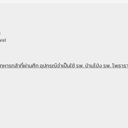
i
is1
หารกล้าที่ผ่านศึก อุปกรณ์จำเป็นใช้ รพ. บ้านโป่ง รพ. โพธารา