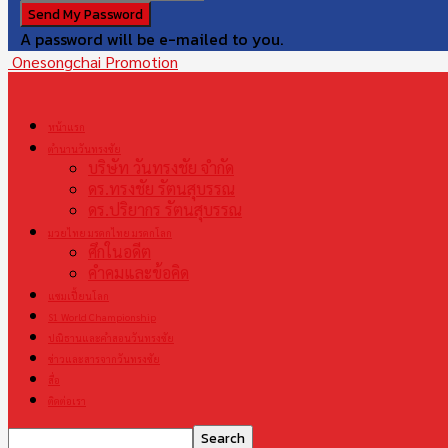
A password will be e-mailed to you.
Onesongchai Promotion
หน้าแรก
ตำนานวันทรงชัย
บริษัท วันทรงชัย จำกัด
ดร.ทรงชัย รัตนสุบรรณ
ดร.ปริยากร รัตนสุบรรณ
มวยไทย มรดกไทย มรดกโลก
ศึกในอดีต
คำคมและข้อคิด
แชมเปี้ยนโลก
S1 World Championship
ปณิธานและคำสอนวันทรงชัย
ข่าวและสารจากวันทรงชัย
สื่อ
ติดต่อเรา