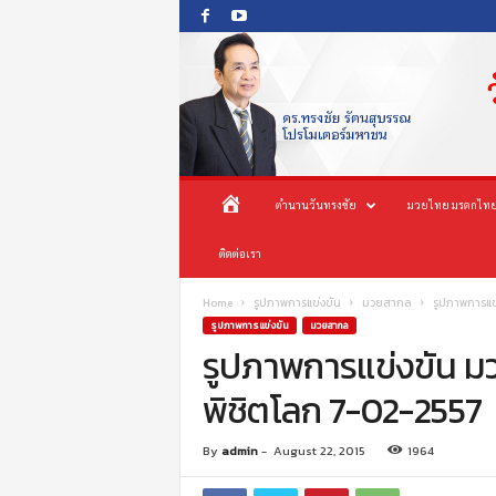
O
ห
ตำนานวันทรงชัย
มวยไทย มรดกไทย
n
e
น้
ติดต่อเรา
s
o
n
า
Home
รูปภาพการแข่งขัน
มวยสากล
รูปภาพการแข
g
รูปภาพการแข่งขัน
มวยสากล
c
รูปภาพการแข่งขัน ม
แ
h
พิชิตโลก 7-02-2557
a
ร
i
P
ก
By
admin
-
August 22, 2015
1964
r
o