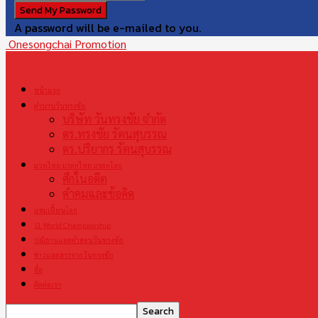
A password will be e-mailed to you.
Onesongchai Promotion
หน้าแรก
ตำนานวันทรงชัย
บริษัท วันทรงชัย จำกัด
ดร.ทรงชัย รัตนสุบรรณ
ดร.ปริยากร รัตนสุบรรณ
มวยไทย มรดกไทย มรดกโลก
ศึกในอดีต
คำคมและข้อคิด
แชมเปี้ยนโลก
S1 World Championship
ปณิธานและคำสอนวันทรงชัย
ข่าวและสารจากวันทรงชัย
สื่อ
ติดต่อเรา