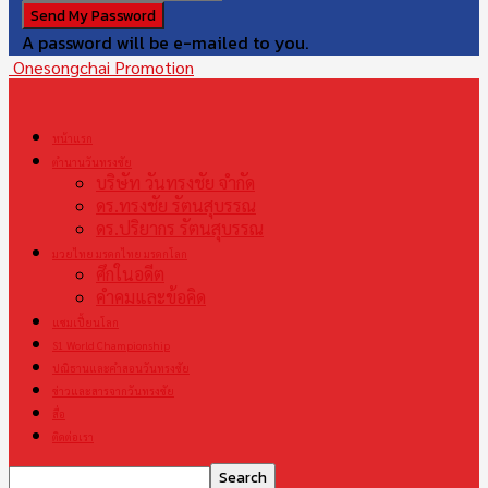
A password will be e-mailed to you.
Onesongchai Promotion
หน้าแรก
ตำนานวันทรงชัย
บริษัท วันทรงชัย จำกัด
ดร.ทรงชัย รัตนสุบรรณ
ดร.ปริยากร รัตนสุบรรณ
มวยไทย มรดกไทย มรดกโลก
ศึกในอดีต
คำคมและข้อคิด
แชมเปี้ยนโลก
S1 World Championship
ปณิธานและคำสอนวันทรงชัย
ข่าวและสารจากวันทรงชัย
สื่อ
ติดต่อเรา