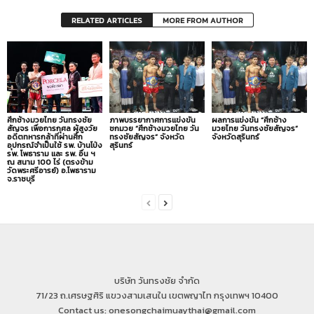
RELATED ARTICLES
MORE FROM AUTHOR
ศึกช้างมวยไทย วันทรงชัย
ภาพบรรยากาศการแข่งขัน
ผลการแข่งขัน “ศึกช้าง
สัญจร เพื่อการกุศล ผู้สูงวัย
ชกมวย “ศึกช้างมวยไทย วัน
มวยไทย วันทรงชัยสัญจร”
อดีตทหารกล้าที่ผ่านศึก
ทรงชัยสัญจร” จังหวัด
จังหวัดสุรินทร์
อุปกรณ์จำเป็นใช้ รพ. บ้านโป่ง
สุรินทร์
รพ. โพธาราม และ รพ. อื่น ฯ
ณ สนาม 100 ไร่ (ตรงข้าม
วัดพระศรีอารย์) อ.โพธาราม
จ.ราชบุรี
บริษัท วันทรงชัย จำกัด
71/23 ถ.เศรษฐศิริ แขวงสามเสนใน เขตพญาไท กรุงเทพฯ 10400
Contact us: onesongchaimuaythai@gmail.com