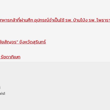
ทหารกล้าที่ผ่านศึก อุปกรณ์จำเป็นใช้ รพ. บ้านโป่ง รพ. โพธาร
สัญจร” จังหวัดสุรินทร์
รัชดาภิเษก
i
is1