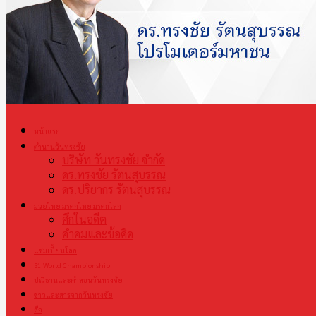
หน้าแรก
ตำนานวันทรงชัย
บริษัท วันทรงชัย จำกัด
ดร.ทรงชัย รัตนสุบรรณ
ดร.ปริยากร รัตนสุบรรณ
มวยไทย มรดกไทย มรดกโลก
ศึกในอดีต
คำคมและข้อคิด
แชมเปี้ยนโลก
S1 World Championship
ปณิธานและคำสอนวันทรงชัย
ข่าวและสารจากวันทรงชัย
สื่อ