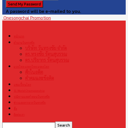
A password will be e-mailed to you.
Onesongchai Promotion
หน้าแรก
ตำนานวันทรงชัย
บริษัท วันทรงชัย จำกัด
ดร.ทรงชัย รัตนสุบรรณ
ดร.ปริยากร รัตนสุบรรณ
มวยไทย มรดกไทย มรดกโลก
ศึกในอดีต
คำคมและข้อคิด
แชมเปี้ยนโลก
S1 World Championship
ปณิธานและคำสอนวันทรงชัย
ข่าวและสารจากวันทรงชัย
สื่อ
ติดต่อเรา