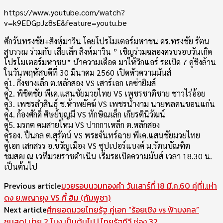
https://www.youtube.com/watch?
v=k9EDGpJz8sE&feature=youtu.be
ศึกวันทรงชัย+สิงห์มาวิน โดยโปรโมเตอร์มหาชน ดร.ทรงชัย รัตน
สุบรรณ ร่วมกับ เสี่ยเล็ก สิงห์มาวิน ” เชิญร่วมฉลองครบรอบวันเกิด
โปรโมเตอร์มหาชน” นำความเดือด มาให้วิกแอร์ ระเบิด 7 คู่ชิงล้าน
ในวันพฤหัสบดีที่ 30 มีนาคม 2560 เปิดหัวความมันส์
คู่1. กิ่งซางเล็ก ต.หลักสอง VS เสาร์เอก เคซ่ายิมส์
คู่2. พิชิตชัย พีเค.แสนชัยมวยไทย VS เพชรชาติชาย ชาวไร่อ้อย
คู่3. เพชรลำสินธุ์ ช.ห้าพยัคฆ์ VS เพชรน้ำงาม นายพลคนขอนแก่น
คู่4. ก้องศักดิ์ ศิษย์บุญมี VS ทักษิณเล็ก เกียรตินิวัฒน์
คู่5. มรกต คมสายไหม VS ปากกาเหล็ก ต.หลักสอง
คู่รอง. ปืนกล ต.สุรัตน์ VS พระจันทร์ฉาย พีเค.แสนชัยมวยไทย
คู่เอก เสกสรร อ.ขวัญเมือง VS ซุปเปอร์แบงค์ ม.รัตนบัณฑิต
ชมสด! ณ เวทีมวยราชดำเนิน เริ่มระเบิดความมันส์ เวลา 18.30 น.
เป็นต้นไป
Previous article
มวยรอบนวมทองคำ วันเสาร์ที่ 18 มี.ค.60 คู่ที่1.เห่า
ดง ย.พญายุง VS กี้ ฮิม (กัมพูชา)
Next article
ศึกยอดมวยไทยรัฐ คู่เอก “ร้อยเชิง vs ฟ้ามงคล”
ชมสด! บ่าย 2 โมง เป็นต้นไป | ไทยรัฐทีวี ช่อง 32