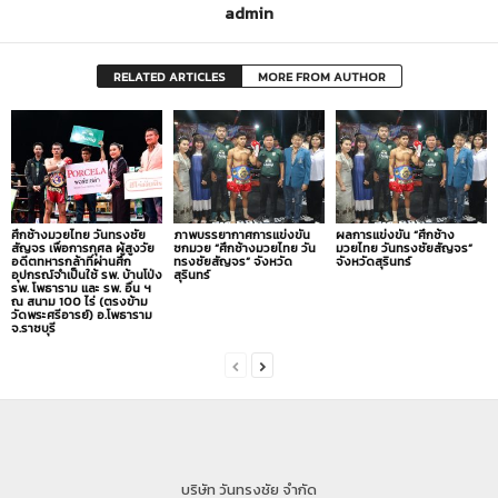
admin
RELATED ARTICLES
MORE FROM AUTHOR
ศึกช้างมวยไทย วันทรงชัย
ภาพบรรยากาศการแข่งขัน
ผลการแข่งขัน “ศึกช้าง
สัญจร เพื่อการกุศล ผู้สูงวัย
ชกมวย “ศึกช้างมวยไทย วัน
มวยไทย วันทรงชัยสัญจร”
อดีตทหารกล้าที่ผ่านศึก
ทรงชัยสัญจร” จังหวัด
จังหวัดสุรินทร์
อุปกรณ์จำเป็นใช้ รพ. บ้านโป่ง
สุรินทร์
รพ. โพธาราม และ รพ. อื่น ฯ
ณ สนาม 100 ไร่ (ตรงข้าม
วัดพระศรีอารย์) อ.โพธาราม
จ.ราชบุรี
บริษัท วันทรงชัย จำกัด