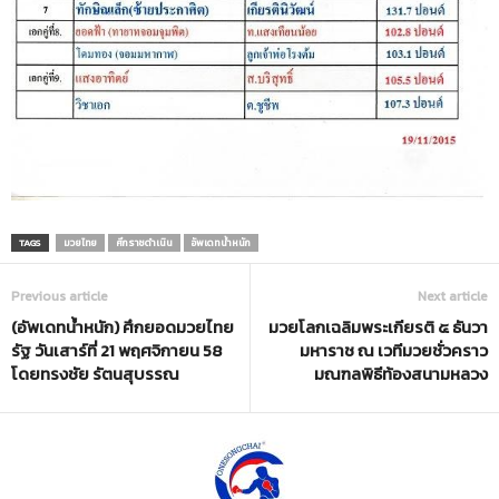
TAGS
มวยไทย
ศึกราชดำเนิน
อัพเดทน้ำหนัก
Previous article
Next article
(อัพเดทน้ำหนัก) ศึกยอดมวยไทย
มวยโลกเฉลิมพระเกียรติ ๕ ธันวา
รัฐ วันเสาร์ที่ 21 พฤศจิกายน 58
มหาราช ณ เวทีมวยชั่วคราว
โดยทรงชัย รัตนสุบรรณ
มณฑลพิธีท้องสนามหลวง