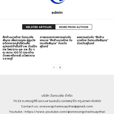
admin
RELATED ARTICLES
MORE FROM AUTHOR
ศึกช้างมวยไทย วันทรงชัย
ภาพบรรยากาศการแข่งขัน
ผลการแข่งขัน “ศึกช้าง
สัญจร เพื่อการกุศล ผู้สูงวัย
ชกมวย “ศึกช้างมวยไทย วัน
มวยไทย วันทรงชัยสัญจร”
อดีตทหารกล้าที่ผ่านศึก
ทรงชัยสัญจร” จังหวัด
จังหวัดสุรินทร์
อุปกรณ์จำเป็นใช้ รพ. บ้านโป่ง
สุรินทร์
รพ. โพธาราม และ รพ. อื่น ฯ
ณ สนาม 100 ไร่ (ตรงข้าม
วัดพระศรีอารย์) อ.โพธาราม
จ.ราชบุรี
บริษัท วันทรงชัย จำกัด
71/23 ถ.เศรษฐศิริ แขวงสามเสนใน เขตพญาไท กรุงเทพฯ 10400
Contact us: onesongchaimuaythai@gmail.com
Youtube : https://www.youtube.com/@onesongchaimuaythai