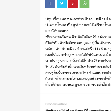
m
o
t
ปทุม เขื่อนเทศ พ่อและหัวหน้าคณะ เมธี สจ.ต้อ
i
o
ป.เพชรน้ำทอง เชื่อผูกปีชก แถมได้เปรียบน้ำหน
n
เยอะให้บอกมาฯ
“ศึกมหาชนวันทรงชัย”นัดวันจันทร์ที่ 3 ธันวาค
เปิดหัวปิดท้ายไม่มีการหลบคู่มวย คู่นั้น เป็
หนัก114ป. กับ เมธี สจ.ต้อยแปดริ้ว 114.5 มวยค
เทศมั่นใจมากว่า ลูกชายจะไม่ทำให้แฟนมวยฝั่ง
ทางกันอยู่ นอกจากนี้เราไปสืบประวัติพระจันทร
รีบเดิมพัน ทันที เมื่อพระจันทร์ฉายท้ามาจะไม
ส่วนคู่อื่นนั้น เพชร เอกบางไทร ชิงแชมป์ราชดำเน
กับ ชาคริต เอกบางไทร,ยอดมนุษย์ ร.เพชรโพธิทอง
เกียรติกำธร,ทนายเค ลูกเขาขวาง พบ กล้าศึก ส
Previous article
ศึกวันทรงพิชิตโลก วันศุกร์ที่ 2 พฤศจิกายน