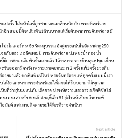
ยแปดริ้ว ไม่หนักใจที่ลูกชาย จะเจอศึกหนัก กับ พระจันทร์ฉาย
ักอีก แบบนี้ต้องเดิมพัน1ล้านบาทแค่เริ่มต้นหากพระจันทร์ฉาย มี
ม โปรโมเตอร์ทรงชัย รัตนสุบรรณ อัดคู่มวยแน่นในอัตราค่าดู250
นการเจอกันของ 2 อดีตแชมป์ พระจันทร์ฉาย ป.เพชรน้ำทอง น้ำ
ู่นี้มีการตกลงเดิมพันขั้นแรกแล้ว 1ล้านบาท ทางด้านคุณปทุม เขื่อน
ตะวันอออกผิดหวัง เพราะเราเคยชนะมา 2 ครั้ง แพ้1ครั้ง มวยกิน
์ฉายมาแล้ว ชกเดิมพันทีไหร่ พระจันทร์ฉาย แพ้ทุกครั้งแบบนี้ เรา
่รับได้งัย และหากพระจันทร์แยมีเพิ่มขอให้รีบบอกมาได้ทุกเวลา
ินที่ว่างรุ่น108ป.กับ เด็ดขาด ป.พงษ์สว่าง,แสงดาว ส.กิตติชัย ใส่
 ถอง สรรชัย ต.หลักสอง,ตี๋เล็ก 91 รุ่งโรจน์ เชือด วีระพงษ์
.มีอนันต์ แฟนมวยติดตามชมได้ที่เวทีราชดำเนินฯ
Next article
 2555
“โปรโมเตอร์ทรงชัย หนุน วิษณุพร ถล่ม ธนญชัย