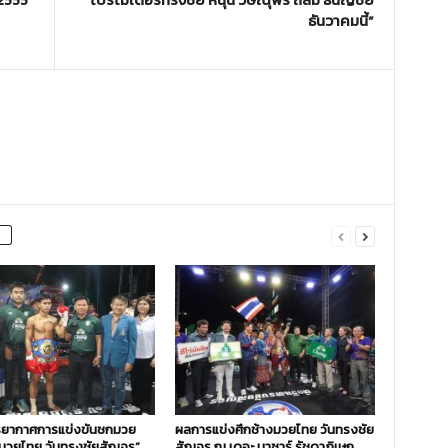
ธันวาคมนี้”
ยากาศการแข่งขันชกมวย
ผลการแข่งศึกช้างมวยไทย วันทรงชัย
งมวยไทย วันทรงชัยสัญจร”
สัญจร ณ เดอะ บาซาร์ รัชดาภิเษก