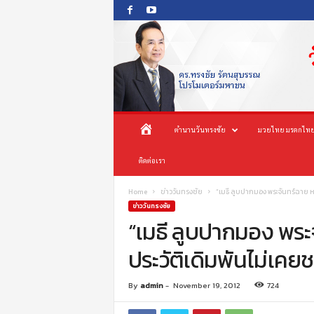
O
ห
ตำนานวันทรงชัย
มวยไทย มรดกไทย
n
e
น้
ติดต่อเรา
s
o
n
า
Home
ข่าววันทรงชัย
“เมธี ลูบปากมอง พระจันทร์ฉาย 
g
ข่าววันทรงชัย
c
“เมธี ลูบปากมอง พร
แ
h
ประวัติเดิมพันไม่เคย
a
ร
i
P
ก
By
admin
-
November 19, 2012
724
r
o