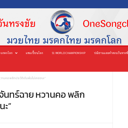
 มรดกโลก
แชมเปี้ยนโลก
S1 WORLD CHAMPIONSHIP
ปณิธานและคำสอนวันทรงช
หวานคอ พลิกประวัติเดิมพันไม่เคยชนะ”
ะจันทร์ฉาย หวานคอ พลิก
ชนะ”