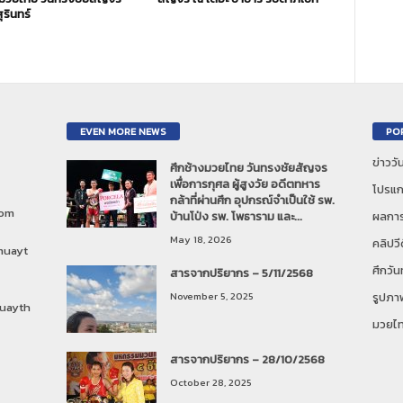
ุรินทร์
EVEN MORE NEWS
PO
ข่าวว
ศึกช้างมวยไทย วันทรงชัยสัญจร
เพื่อการกุศล ผู้สูงวัย อดีตทหาร
โปรแก
กล้าที่ผ่านศึก อุปกรณ์จำเป็นใช้ รพ.
com
บ้านโป่ง รพ. โพธาราม และ...
ผลการ
May 18, 2026
คลิปวี
muayt
ศึกวั
สารจากปริยากร – 5/11/2568
November 5, 2025
รูปภา
uayth
มวยไ
สารจากปริยากร – 28/10/2568
October 28, 2025