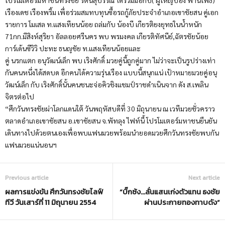
โปรโมเตอร์มหาชนทรงชัย รัตนสุบรรณ ได้ร่วมมือกับ( ผู้ใหญ่ป๋อง พานโพธิ์)
เรืองเดช เรืองพริ้ม เพื่อร่วมสมทบทุนซื้อรถกู้ภัยประจำอำเภอเขาชัยสน คู่เอก
รายการ โมเสล ท.แสงเทียนน้อย ถล่มกับ น้องบี เกียรติยงยุทธในน้ำหนัก
71กก.มีสิงห์สุริยา อัลลอยศรีนคร พบ พรมงคล เกียรติทัศนีย์,ฉัตรชัยน้อย
การ์เด้นซีวิวิ ปะทะ ธนญชัย ท.แสงเทียนน้อยและ
คู่ นรกแตก อนุวัฒน์เล็ก พบ เริงศักดิ์ มวยคู่นี้ถูกคู่มาก ไม่ว่าจะเป็นรูปร่างเท่า
กันคนหนึ่งได้สดบด อีกคนได้ความรุ่นเรือง แบบนี้สนุกแน่ เป้าหมายมวยคู่อนุ
วัฒน์เล็ก กับ เริงศักดิ์นั้นคนชนะจ่อคิวชิงแชมป์ราชดำเนินจาก ดัง ส.เพลิน
จิตรต่อไป
“ศึกวันทรงชัยผ่าโลกแดนใต้ วันพฤหัสบดีที่ 30 มิถุนายน ณ เวทีมวยชั่วคราว
ตลาดอำเภอเขาชัยสน อ.เขาชัยสน จ.พัทลุง ไฟท์นี้ โปรโมเตอร์มหาชนยืนยัน
เดินทางไปด้วยตนเองเพื่อพบแฟนมวยพร้อมนำยอดมวยศึกวันทรงชัยพบกัน
แฟนมวยแน่นอนฯ
Previous article
Next article
ผลการแข่งขัน ศึกวันทรงชัยไลฟ์
“บิ๊กซ้ง…ลั่นแสนเก่งตัวแทน ธงชัย
ทีวี วันเสาร์ที่ 11 มิถุนายน 2554
ผ่านประกายทองทาบดัง”