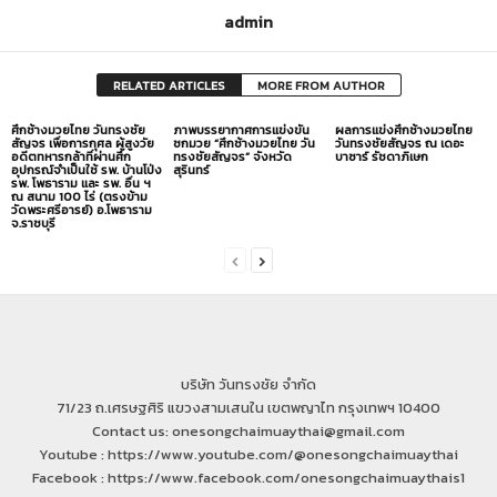
admin
RELATED ARTICLES
MORE FROM AUTHOR
ศึกช้างมวยไทย วันทรงชัย
ภาพบรรยากาศการแข่งขัน
ผลการแข่งศึกช้างมวยไทย
สัญจร เพื่อการกุศล ผู้สูงวัย
ชกมวย “ศึกช้างมวยไทย วัน
วันทรงชัยสัญจร ณ เดอะ
อดีตทหารกล้าที่ผ่านศึก
ทรงชัยสัญจร” จังหวัด
บาซาร์ รัชดาภิเษก
อุปกรณ์จำเป็นใช้ รพ. บ้านโป่ง
สุรินทร์
รพ. โพธาราม และ รพ. อื่น ฯ
ณ สนาม 100 ไร่ (ตรงข้าม
วัดพระศรีอารย์) อ.โพธาราม
จ.ราชบุรี
บริษัท วันทรงชัย จำกัด
71/23 ถ.เศรษฐศิริ แขวงสามเสนใน เขตพญาไท กรุงเทพฯ 10400
Contact us: onesongchaimuaythai@gmail.com
Youtube : https://www.youtube.com/@onesongchaimuaythai
Facebook : https://www.facebook.com/onesongchaimuaythais1