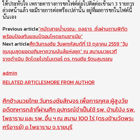
ให้ประทับใจ เพราะตารางการชกไฟต์ต่อไปติดต่อเข้ามา 3 รายการ
ล่วงหน้าแล้ว จะมีรายการต่อหรือเปล่านั้น อยู่ที่ผลการชกในไฟต์นี้
นั่นเอง
Previous article
“หมัดสายน้ำมรณะ ชลธาร ชั่งผ่านตามพิกัด
พร้อมป้องกันแชมป์จอมโหดแทนซาเนีย”
Next article
ศึกวันทรงชัย วันพฤหัสบดีที่ 13 ตุลาคม 2559 “วัน
ชุมนุมสุดยอดอภิมหาความมันส์แห่งยุค” ณ สนามมวยเวที
ราชดำเนิน จัดโดยโปรโมเตอร์ ดร. ทรงชัย รัตนสุบรรณ
admin
RELATED ARTICLES
MORE FROM AUTHOR
ศึกช้างมวยไทย วันทรงชัยสัญจร เพื่อการกุศล ผู้สูงวัย
อดีตทหารกล้าที่ผ่านศึก อุปกรณ์จำเป็นใช้ รพ. บ้านโป่ง รพ.
โพธาราม และ รพ. อื่น ฯ ณ สนาม 100 ไร่ (ตรงข้ามวัดพระ
ศรีอารย์) อ.โพธาราม จ.ราชบุรี