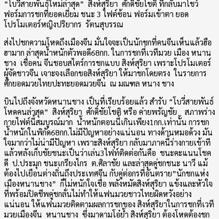
“โบวี่สายพันธ์ใหม่ล่าสุด” สิงห์สุริยา ศักดิ์ชัยโชติ ที่กลับมาโชว์
ฟอร์มการชกที่ยอดเยี่ยม ชนะ 3 ไฟต์ซ้อน ฟอร์มเข้าตา ยอด
โปรโมเตอร์หญิงปริยากร รัตนสุบรรณ
ส่งไปชกความโหดถึงเมืองจีน มั่นใจจะเป็นนักชกที่คนจีนเห็นแล้วฮือ
ฮามาก ล่าสุดน้ำหนักตัวพอดี68กก. ในการชกที่เวทีมวย เมือง หนาน
ชาง เชื่อคน จีนชอบสไตร์การชกแบบ สิงห์สุริยา เพราะโปรโมเตอร์
ผู้จัดชาวจีน เจาะจงเลือกขอสิงห์สุริยา ให้มาชกโดยตรง ในรายการ
ศึกยอดมวยไทยปะทะยอดมวยจีน ณ มณฑล หนาง ชาง
บินไปถึงจังหวัดหนานชาง เป็นที่เรียบร้อยแล้ว สำรับ “โบวี่สายพันธ์
โหดคนล่าสุด” สิงห์สุริยา ศักดิ์ชัยโชติ หรือ ค่ายพรัญชัย สภาพร่าง
กายไฟต์นี้สมบูรณ์มาก น้ำหนักตอนนี้เกินเพียง1กก.เท่านั้น การชก
น้ำหนักในพิกัด68กก.ไม่มีปัญหาอย่างแน่นอน ทางด้านหมอด้วง มัน
ใจมากว่าไม่น่ามีปัญหา เพราะสิงห์สุริยา กลับมาภาคนี้ร่างกายเข้าที
แล้วหลังเก็บชัยชนะเป็นว่าเล่น3ไฟท์ติดต่อกันคือ ชนะคะแนนโชค
ดี ป.ประมุก ชนะเกรียงไกร ต.ศิลาชัย และล่าสุดคู่ชกชนะ นาวี แม้
ต้องไปเยือนต่างถิ่นถึงประเทศจีน กับคู่ต่อกรที่อันตราย”นักชกแห่ง
เมืองหนานชาง” ก็ไม่หนักใจเชื่อ พลังหมัดสิงห์สุริยา แข้งและหัวใจ
ที่พร้อมปิดชีพคู่ชกลั่นไม่ทำให้แฟนมวยชาวไทยผิดหวังอย่าง
แน่นอน ให้แฟนมวยติดตามผลการชกของ สิงห์สุริยาในการชกที่เวที
มวยเมืองจีน หนานชาง ซึ่งมาดามโอ๋ย้ำ สิงห์สุริยา ต้องโหดต้องชก