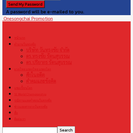
A password will be e-mailed to you.
Onesongchai Promotion
หน้าแรก
ตำนานวันทรงชัย
บริษัท วันทรงชัย จำกัด
ดร.ทรงชัย รัตนสุบรรณ
ดร.ปริยากร รัตนสุบรรณ
มวยไทย มรดกไทย มรดกโลก
ศึกในอดีต
คำคมและข้อคิด
แชมเปี้ยนโลก
S1 World Championship
ปณิธานและคำสอนวันทรงชัย
ข่าวและสารจากวันทรงชัย
สื่อ
ติดต่อเรา