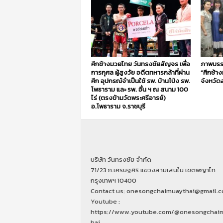
ศึกช้างมวยไทย วันทรงชัยสัญจร เพื่อ
ภาพบรร
การกุศล ผู้สูงวัย อดีตทหารกล้าที่ผ่าน
“ศึกช้า
ศึก อุปกรณ์จำเป็นใช้ รพ. บ้านโป่ง รพ.
จังหวัดส
โพธาราม และ รพ. อื่น ฯ ณ สนาม 100
ไร่ (ตรงข้ามวัดพระศรีอารย์)
อ.โพธาราม จ.ราชบุรี
บริษัท วันทรงชัย จำกัด
71/23 ถ.เศรษฐศิริ แขวงสามเสนใน เขตพญาไท
กรุงเทพฯ 10400
Contact us: onesongchaimuaythai@gmail.
Youtube :
https://www.youtube.com/@onesongchai
hai