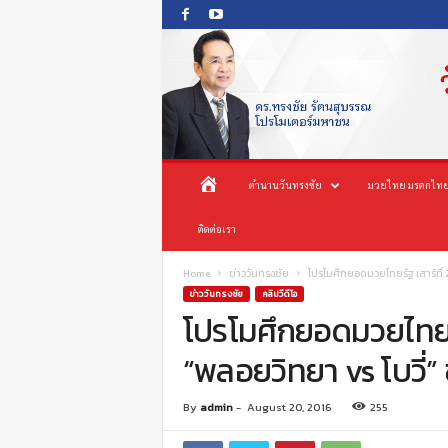
O
ห
ตำนานวันทรงชัย
มวยไทย มรดกไทย
n
e
น้
ติดต่อเรา
s
o
n
า
Home
ข่าววันทรงชัย
โปรโมศึกยอดมวยไทยรัฐ เสาร์ที่ 
g
ข่าววันทรงชัย
คลิปวีดีโอ
c
โปรโมศึกยอดมวยไทยรัฐ
แ
h
“พลอยวิทยา vs โบวี่
a
ร
i
P
ก
By
admin
-
August 20, 2016
255
r
o