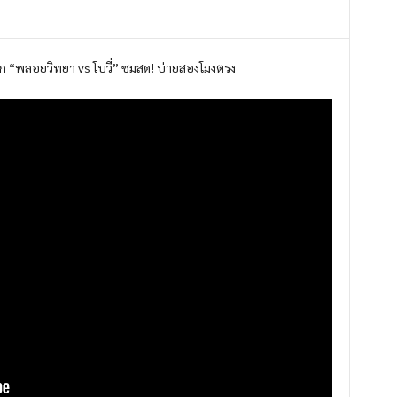
เอก “พลอยวิทยา vs โบวี่” ชมสด! บ่ายสองโมงตรง