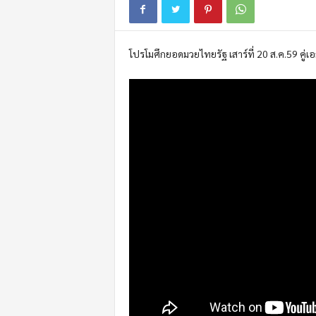
m
o
t
โปรโมศึกยอดมวยไทยรัฐ เสาร์ที่ 20 ส.ค.59 คู่
i
o
n