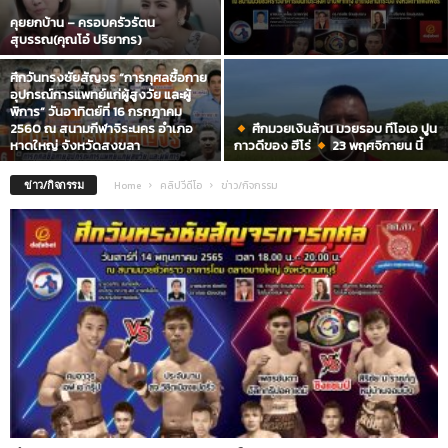
คุยยกบ้าน – ครอบครัวรัตน
สุบรรณ(คุณโอ๋ ปริยากร)
ศึกวันทรงชัยสัญจร “การกุศลซื้อกาย
อุปกรณ์การแพทย์แก่ผู้สูงวัย และผู้
พิการ” วันอาทิตย์ที่ 16 กรกฎาคม
2560 ณ สนามกีฬาจิระนคร อำเภอ
ศึกมวยเงินล้าน มวยรอบ ทีโอเอ ปูน
หาดใหญ่ จังหวัดสงขลา
กาวดีของ ฮีโร่
23 พฤศจิกายน นี้
ข่าว/กิจกรรม
Home
คลิปวีดีโอ
ข่าว/กิจกรรม