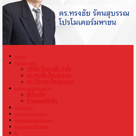
หน้าแรก
ตำนานวันทรงชัย
บริษัท วันทรงชัย จำกัด
ดร.ทรงชัย รัตนสุบรรณ
ดร.ปริยากร รัตนสุบรรณ
มวยไทย มรดกไทย มรดกโลก
ศึกในอดีต
คำคมและข้อคิด
แชมเปี้ยนโลก
S1 World Championship
ปณิธานและคำสอนวันทรงชัย
ข่าวและสารจากวันทรงชัย
สื่อ