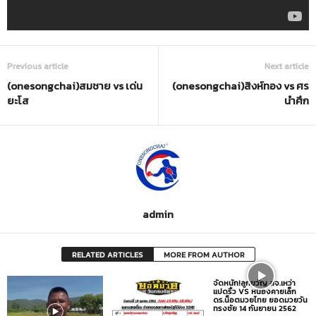
Previous article
Next article
(onesongchai)สมชาย vs เด่น
(onesongchai)สิงห์ทอง vs ศร
ยะโส
นำศึก
admin
RELATED ARTICLES
MORE FROM AUTHOR
จัดหนัก!ลูกขวัญ สจ.เหว่า
แปดริ้ว VS หนองคายเล็ก
ดร.น็อตมวยไทย ยอดมวยวัน
ทรงชัย 14 กันยายน 2562