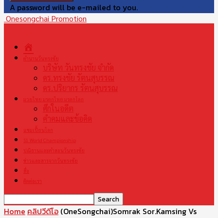
A password will be e-mailed to you.
Onesongchai Promotion
หน้า
แรก
ตำนานวันทรงชัย
บริษัท วันทรงชัย จำกัด
ดร.ทรงชัย รัตนสุบรรณ
ดร.ปริยากร รัตนสุบรรณ
มวยไทย มรดกไทย มรดกโลก
ศึกในอดีต
คำคมและข้อคิด
แชมเปี้ยนโลก
S1 World Championship
ปณิธานและคำสอนวันทรงชัย
ข่าวและสารจากวันทรงชัย
สื่อ
ติดต่อเรา
Home
คลิปวีดีโอ
(OneSongchai)Somrak Sor.Kamsing Vs