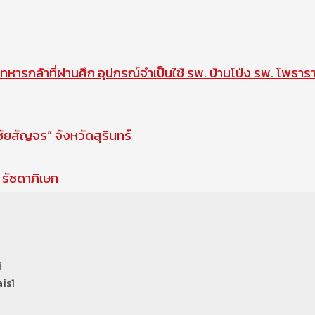
ทหารกล้าที่ผ่านศึก อุปกรณ์จำเป็นใช้ รพ. บ้านโป่ง รพ. โพธาร
สัญจร” จังหวัดสุรินทร์
รัชดาภิเษก
i
is1