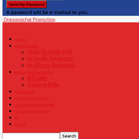
A password will be e-mailed to you.
Onesongchai Promotion
หน้าแรก
ตำนานวันทรงชัย
บริษัท วันทรงชัย จำกัด
ดร.ทรงชัย รัตนสุบรรณ
ดร.ปริยากร รัตนสุบรรณ
มวยไทย มรดกไทย มรดกโลก
ศึกในอดีต
คำคมและข้อคิด
แชมเปี้ยนโลก
S1 World Championship
ปณิธานและคำสอนวันทรงชัย
ข่าวและสารจากวันทรงชัย
สื่อ
ติดต่อเรา