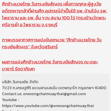
ศึกช้างมวยไทย วันทรงชัยสัญจร เพื่อการกุศล ผู้สูงวัย
อดีตทหารกล้าที่ผ่านศึก อุปกรณ์จำเป็นใช้ รพ. บ้านโป่ง รพ.
โพธาราม และ รพ. อื่น ฯ ณ สนาม 100 ไร่ (ตรงข้ามวัดพระ
ศรีอารย์) อ.โพธาราม จ.ราชบุรี
ภาพบรรยากาศการแข่งขันชกมวย “ศึกช้างมวยไทย วัน
ทรงชัยสัญจร” จังหวัดสุรินทร์
ผลการแข่งศึกช้างมวยไทย วันทรงชัยสัญจร ณ เดอะ
บาซาร์ รัชดาภิเษก
บริษัท วันทรงชัย จำกัด
71/23 ถ.เศรษฐศิริ แขวงสามเสนใน เขตพญาไท กรุงเทพฯ 10400
Contact us: onesongchaimuaythai@gmail.com
Youtube :
https://www.youtube.com/@onesongchaimuaythai