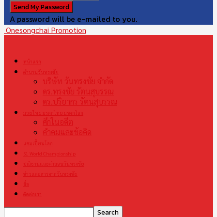
A password will be e-mailed to you.
Onesongchai Promotion
หน้าแรก
ตำนานวันทรงชัย
บริษัท วันทรงชัย จำกัด
ดร.ทรงชัย รัตนสุบรรณ
ดร.ปริยากร รัตนสุบรรณ
มวยไทย มรดกไทย มรดกโลก
ศึกในอดีต
คำคมและข้อคิด
แชมเปี้ยนโลก
S1 World Championship
ปณิธานและคำสอนวันทรงชัย
ข่าวและสารจากวันทรงชัย
สื่อ
ติดต่อเรา