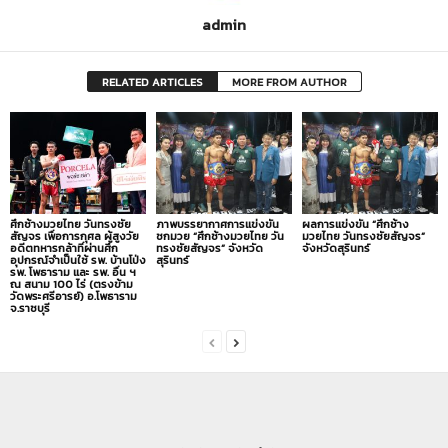
admin
RELATED ARTICLES
MORE FROM AUTHOR
ศึกช้างมวยไทย วันทรงชัย
ภาพบรรยากาศการแข่งขัน
ผลการแข่งขัน “ศึกช้าง
สัญจร เพื่อการกุศล ผู้สูงวัย
ชกมวย “ศึกช้างมวยไทย วัน
มวยไทย วันทรงชัยสัญจร”
อดีตทหารกล้าที่ผ่านศึก
ทรงชัยสัญจร” จังหวัด
จังหวัดสุรินทร์
อุปกรณ์จำเป็นใช้ รพ. บ้านโป่ง
สุรินทร์
รพ. โพธาราม และ รพ. อื่น ฯ
ณ สนาม 100 ไร่ (ตรงข้าม
วัดพระศรีอารย์) อ.โพธาราม
จ.ราชบุรี