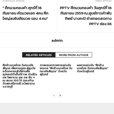
Previous article
Next article
“ ศึกนวมทองคำ ศุกร์ที่ 16
PPTV ศึกนวมทองคำ วันศุกร์ที่ 16
กันยายน คัดมวยเอก 4คน ศึก
กันยายน 2559 ณ.ศูนย์การค้าพัน
ใหญ่ลงชิงชัยมวย รอบ 4 คน”
ทิพย์ บางกะปิ ถ่ายทอดสดทาง
PPTV ช่อง 36
admin
RELATED ARTICLES
MORE FROM AUTHOR
ศึกช้างมวยไทย วันทรงชัย
ภาพบรรยากาศการแข่งขัน
ผลการแข่งขัน “ศึกช้าง
สัญจร เพื่อการกุศล ผู้สูงวัย
ชกมวย “ศึกช้างมวยไทย วัน
มวยไทย วันทรงชัยสัญจร”
อดีตทหารกล้าที่ผ่านศึก
ทรงชัยสัญจร” จังหวัด
จังหวัดสุรินทร์
อุปกรณ์จำเป็นใช้ รพ. บ้านโป่ง
สุรินทร์
รพ. โพธาราม และ รพ. อื่น ฯ
ณ สนาม 100 ไร่ (ตรงข้าม
วัดพระศรีอารย์) อ.โพธาราม
จ.ราชบุรี