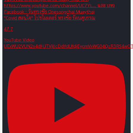
"Covid สอนใจ" โปรโมเตอร์ ทรงชัย รัตนสุบรรณ
47
7
YouTube Video
UExWU2VUN2s4dHJTVjlIcDdYdlJfdjEycmVxWG04QzR3RS4w