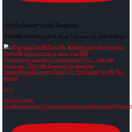
"คำว่าโปรโมเตอร์" ทรงชัย รัตนสุบรรณ
วันทรงชัย OneSongChai S1 Muay Thai
June 24, 2020 8:00 pm
"คุณสมบัติของนักมวยควรเป็นอย่างไร" โปรโมเตอร์ ทรงชัย รัตน
สุบรรณ
27
3
YouTube Video
UExWU2VUN2s4dHJTVjlIcDdYdlJfdjEycmVxWG04QzR3RS4w