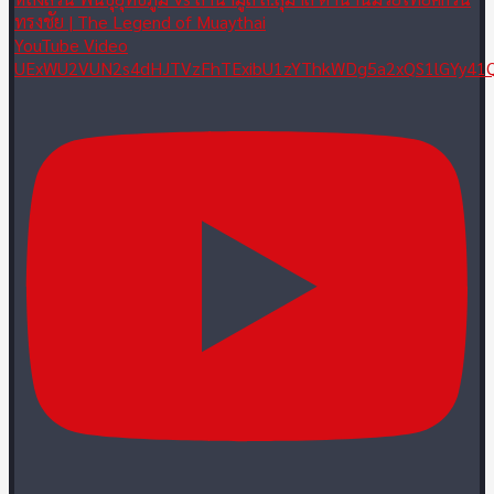
ทรงชัย | The Legend of Muaythai
YouTube Video
UExWU2VUN2s4dHJTVzFhTExibU1zYThkWDg5a2xQS1lGYy4