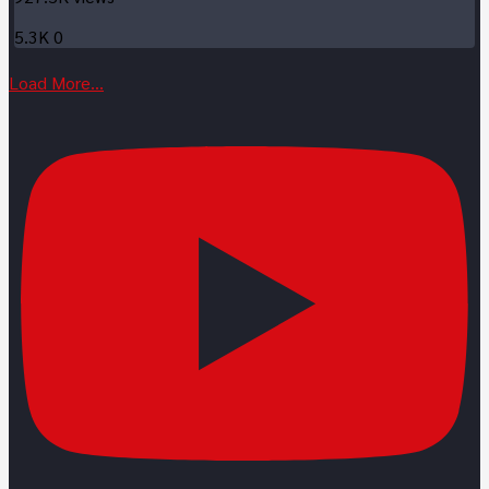
5.3K
0
Load More...