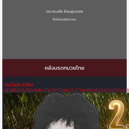
ดร.ทรงชัย รัตนสุบรรณ
โปรโมเตอร์มหาชน
คลังมรดกมวยไทย
YouTube Video
UExWU2VUN2s4dHJTVzFhTExibU1zYThkWDg5a2xQS1lGYy42