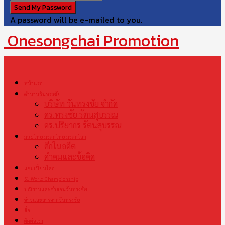
A password will be e-mailed to you.
Onesongchai Promotion
หน้าแรก
ตำนานวันทรงชัย
บริษัท วันทรงชัย จำกัด
ดร.ทรงชัย รัตนสุบรรณ
ดร.ปริยากร รัตนสุบรรณ
มวยไทย มรดกไทย มรดกโลก
ศึกในอดีต
คำคมและข้อคิด
แชมเปี้ยนโลก
S1 World Championship
ปณิธานและคำสอนวันทรงชัย
ข่าวและสารจากวันทรงชัย
สื่อ
ติดต่อเรา