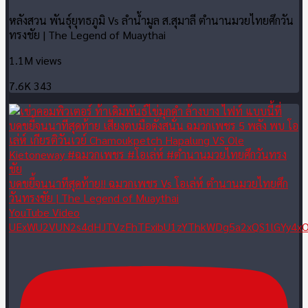
หลังสวน พันธุ์ยุทธภูมิ Vs ลำน้ำมูล ส.สุมาลี ตำนานมวยไทยศึกวัน
ทรงชัย | The Legend of Muaythai
1.1M views
7.6K
343
บดขยี้จนนาทีสุดท้าย!! ฉมวกเพชร Vs โอเล่ห์ ตำนานมวยไทยศึก
วันทรงชัย | The Legend of Muaythai
YouTube Video
UExWU2VUN2s4dHJTVzFhTExibU1zYThkWDg5a2xQS1lGYy4