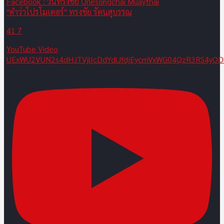
"คำว่าโปรโมเตอร์" ทรงชัย รัตนสุบรรณ
41
7
YouTube Video
UExWU2VUN2s4dHJTVjlIcDdYdlJfdjEycmVxWG04QzR3RS4y