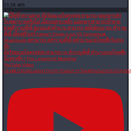
13.3K
465
อัฉริยะมวยโคตรหล่อ!! สามารถ Vs สำราญศักดิ์ ตำนานมวยไทยศึก
วันทรงชัย | The Legend of Muaythai
YouTube Video
UExWU2VUN2s4dHJTVzFhTExibU1zYThkWDg5a2xQS1lGYy5B