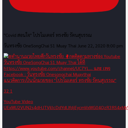
"Covid สอนใจ" โปรโมเตอร์ ทรงชัย รัตนสุบรรณ
วันทรงชัย OneSongChai S1 Muay Thai
June 22, 2020 8:00 pm
แนวคิดการเป็นนักมวยของ "โปรโมเตอร์ ทรงชัย รัตนสุบรรณ"
32
1
YouTube Video
UExWU2VUN2s4dHJTVjlIcDdYdlJfdjEycmVxWG04QzR3RS4x