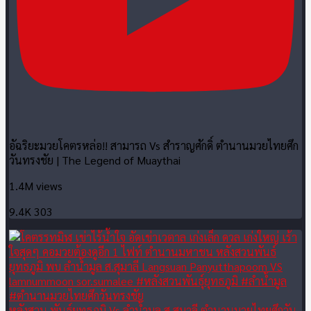
อัฉริยะมวยโคตรหล่อ!! สามารถ Vs สำราญศักดิ์ ตำนานมวยไทยศึก
วันทรงชัย | The Legend of Muaythai
1.4M views
9.4K
303
หลังสวน พันธุ์ยุทธภูมิ Vs ลำน้ำมูล ส.สุมาลี ตำนานมวยไทยศึกวัน