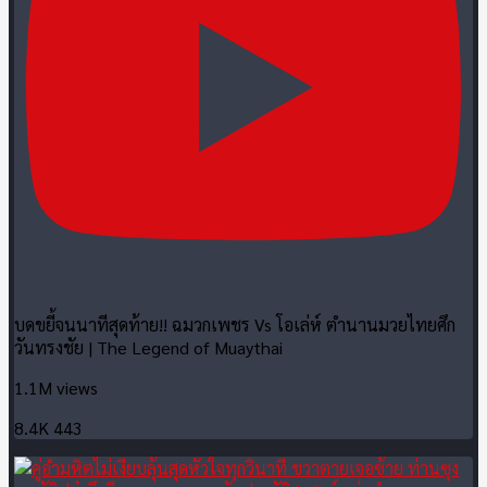
บดขยี้จนนาทีสุดท้าย!! ฉมวกเพชร Vs โอเล่ห์ ตำนานมวยไทยศึก
วันทรงชัย | The Legend of Muaythai
1.1M views
8.4K
443