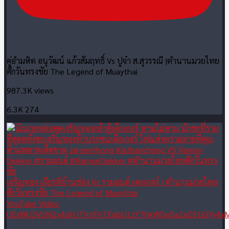
คู่อำมหิต อนุวัฒน์ แก้วสัมฤทธิ์ Vs ปูจ๋า ส.สุวรรณี |ตำนานมวยไทย
ศึกวันทรงชัย The Legend of Muaythai
987.3K views
6.3K
274
เจริญทอง เกียรติบ้านช่อง Vs รามอนด์ เดกเกอร์ | ตำนานมวยไทย
ศึกวันทรงชัย The Legend of Muaythai
YouTube Video
UExWU2VUN2s4dHJTVzFhTExibU1zYThkWDg5a2xQS1lGYy4x