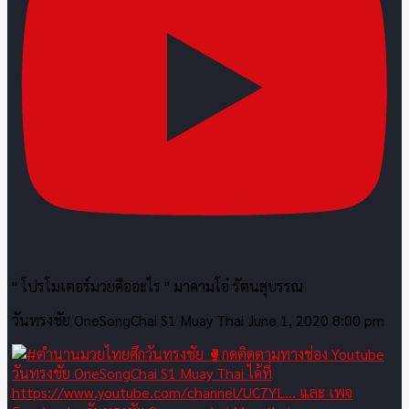
" โปรโมเตอร์มวยคืออะไร " มาดามโอ๋ รัตนสุบรรณ
วันทรงชัย OneSongChai S1 Muay Thai
June 1, 2020 8:00 pm