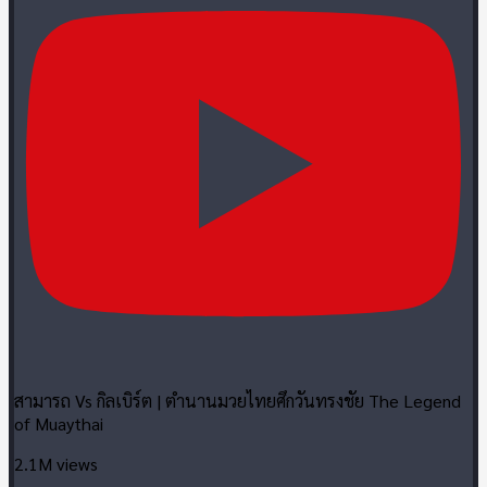
สามารถ Vs กิลเบิร์ต | ตำนานมวยไทยศึกวันทรงชัย The Legend
of Muaythai
2.1M views