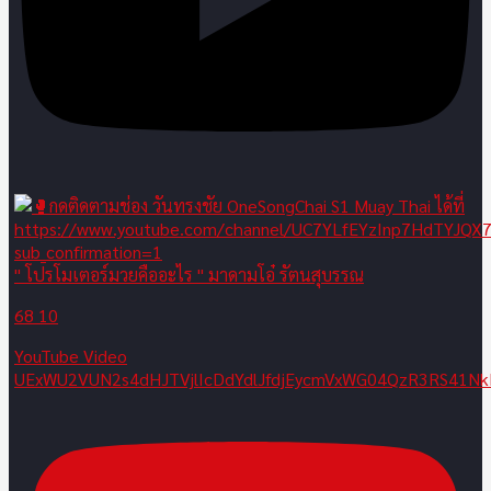
" โปรโมเตอร์มวยคืออะไร " มาดามโอ๋ รัตนสุบรรณ
68
10
YouTube Video
UExWU2VUN2s4dHJTVjlIcDdYdlJfdjEycmVxWG04QzR3RS41