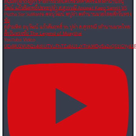
คู่อำมหิต อนุวัฒน์ แก้วสัมฤทธิ์ Vs ปูจ๋า ส.สุวรรณี |ตำนานมวยไทย
ศึกวันทรงชัย The Legend of Muaythai
YouTube Video
UExWU2VUN2s4dHJTVzFhTExibU1zYThkWDg5a2xQS1lGYy41