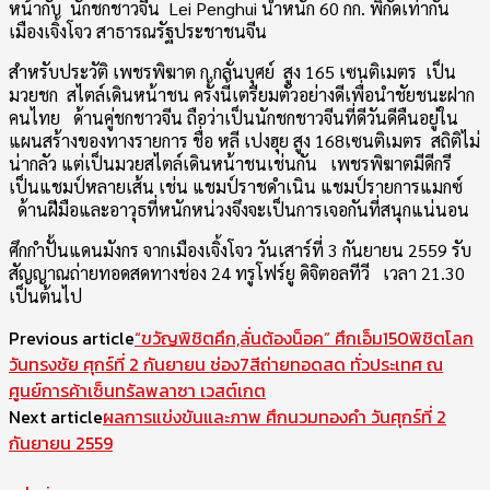
หน้ากับ นักชกชาวจีน Lei Penghui น้ำหนัก 60 กก. พิกัดเท่ากัน
เมืองเจิ้งโจว สาธารณรัฐประชาชนจีน
สำหรับประวัติ เพชรพิฆาต ก.กลั่นบุศย์ สูง 165 เซนติเมตร เป็น
มวยชก สไตล์เดินหน้าชน ครั้งนี้เตรียมตัวอย่างดีเพื่อนำชัยชนะฝาก
คนไทย ด้านคู่ชกชาวจีน ถือว่าเป็นนักชกชาวจีนที่ดีวันดีคืนอยู่ใน
แผนสร้างของทางรายการ ชื่อ หลี เปงฮุย สูง 168เซนติเมตร สถิติไม่
น่ากลัว แต่เป็นมวยสไตล์เดินหน้าชนเช่นกัน เพชรพิฆาตมีดีกรี
เป็นแชมป์หลายเส้น เช่น แชมป์ราชดำเนิน แชมป์รายการแมกซ์
ด้านฝีมือและอาวุธที่หนักหน่วงจึงจะเป็นการเจอกันที่สนุกแน่นอน
ศึกกำปั้นแดนมังกร จากเมืองเจิ้งโจว วันเสาร์ที่ 3 กันยายน 2559 รับ
สัญญาณถ่ายทอดสดทางช่อง 24 ทรูโฟร์ยู ดิจิตอลทีวี เวลา 21.30
เป็นต้นไป
Previous article
“ขวัญพิชิตคึก,ลั่นต้องน็อค” ศึกเอ็ม150พิชิตโลก
วันทรงชัย ศุกร์ที่ 2 กันยายน ช่อง7สีถ่ายทอดสด ทั่วประเทศ ณ
ศูนย์การค้าเซ็นทรัลพลาซา เวสต์เกต
Next article
ผลการแข่งขันและภาพ ศึกนวมทองคำ วันศุกร์ที่ 2
กันยายน 2559