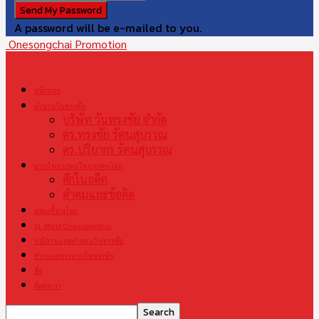
A password will be e-mailed to you.
Onesongchai Promotion
หน้าแรก
ตำนานวันทรงชัย
บริษัท วันทรงชัย จำกัด
ดร.ทรงชัย รัตนสุบรรณ
ดร.ปริยากร รัตนสุบรรณ
มวยไทย มรดกไทย มรดกโลก
ศึกในอดีต
คำคมและข้อคิด
แชมเปี้ยนโลก
S1 World Championship
ปณิธานและคำสอนวันทรงชัย
ข่าวและสารจากวันทรงชัย
สื่อ
ติดต่อเรา