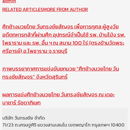
admin
RELATED ARTICLES
MORE FROM AUTHOR
ศึกช้างมวยไทย วันทรงชัยสัญจร เพื่อการกุศล ผู้สูงวัย
อดีตทหารกล้าที่ผ่านศึก อุปกรณ์จำเป็นใช้ รพ. บ้านโป่ง รพ.
โพธาราม และ รพ. อื่น ฯ ณ สนาม 100 ไร่ (ตรงข้ามวัดพระ
ศรีอารย์) อ.โพธาราม จ.ราชบุรี
ภาพบรรยากาศการแข่งขันชกมวย “ศึกช้างมวยไทย วัน
ทรงชัยสัญจร” จังหวัดสุรินทร์
ผลการแข่งศึกช้างมวยไทย วันทรงชัยสัญจร ณ เดอะ
บาซาร์ รัชดาภิเษก
บริษัท วันทรงชัย จำกัด
71/23 ถ.เศรษฐศิริ แขวงสามเสนใน เขตพญาไท กรุงเทพฯ 10400