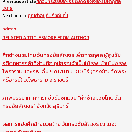
Previous article
ศึกวันทรงชัยสัญจร ตลาดยิ่งเจริญ มหากุศล
2018
Next article
คุณย่าอยู่กับก๋งคืนที่ 1
admin
RELATED ARTICLES
MORE FROM AUTHOR
ศึกช้างมวยไทย วันทรงชัยสัญจร เพื่อการกุศล ผู้สูงวัย
อดีตทหารกล้าที่ผ่านศึก อุปกรณ์จำเป็นใช้ รพ. บ้านโป่ง รพ.
โพธาราม และ รพ. อื่น ฯ ณ สนาม 100 ไร่ (ตรงข้ามวัดพระ
ศรีอารย์) อ.โพธาราม จ.ราชบุรี
ภาพบรรยากาศการแข่งขันชกมวย “ศึกช้างมวยไทย วัน
ทรงชัยสัญจร” จังหวัดสุรินทร์
ผลการแข่งศึกช้างมวยไทย วันทรงชัยสัญจร ณ เดอะ