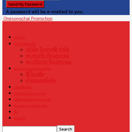
A password will be e-mailed to you.
Onesongchai Promotion
หน้าแรก
ตำนานวันทรงชัย
บริษัท วันทรงชัย จำกัด
ดร.ทรงชัย รัตนสุบรรณ
ดร.ปริยากร รัตนสุบรรณ
มวยไทย มรดกไทย มรดกโลก
ศึกในอดีต
คำคมและข้อคิด
แชมเปี้ยนโลก
S1 World Championship
ปณิธานและคำสอนวันทรงชัย
ข่าวและสารจากวันทรงชัย
สื่อ
ติดต่อเรา