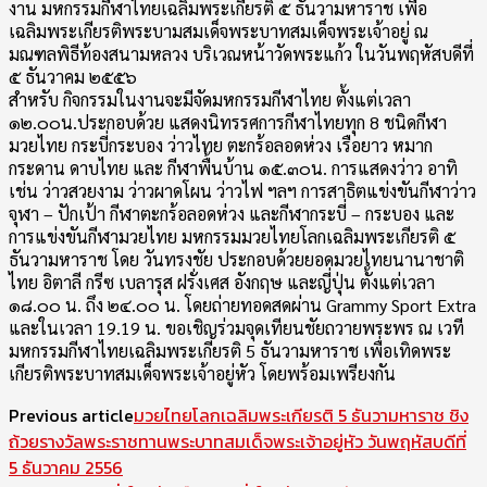
งาน มหกรรมกีฬาไทยเฉลิมพระเกียรติ ๕ ธันวามหาราช เพื่อ
เฉลิมพระเกียรติพระบามสมเด็จพระบาทสมเด็จพระเจ้าอยู่ ณ
มณฑลพิธีท้องสนามหลวง บริเวณหน้าวัดพระแก้ว ในวันพฤหัสบดีที่
๕ ธันวาคม ๒๕๕๖
สำหรับ กิจกรรมในงานจะมีจัดมหกรรมกีฬาไทย ตั้งแต่เวลา
๑๒.๐๐น.ประกอบด้วย แสดงนิทรรศการกีฬาไทยทุก 8 ชนิดกีฬา
มวยไทย กระบี่กระบอง ว่าวไทย ตะกร้อลอดห่วง เรือยาว หมาก
กระดาน ดาบไทย และ กีฬาพื้นบ้าน ๑๕.๓๐น. การแสดงว่าว อาทิ
เช่น ว่าวสวยงาม ว่าวผาดโผน ว่าวไฟ ฯลฯ การสาธิตแข่งขันกีฬาว่าว
จุฬา – ปักเป้า กีฬาตะกร้อลอดห่วง และกีฬากระบี่ – กระบอง และ
การแข่งขันกีฬามวยไทย มหกรรมมวยไทยโลกเฉลิมพระเกียรติ ๕
ธันวามหาราช โดย วันทรงชัย ประกอบด้วยยอดมวยไทยนานาชาติ
ไทย อิตาลี กรีซ เบลารุส ฝรั่งเศส อังกฤษ และญี่ปุ่น ตั้งแต่เวลา
๑๘.๐๐ น. ถึง ๒๔.๐๐ น. โดยถ่ายทอดสดผ่าน Grammy Sport Extra
และในเวลา 19.19 น. ขอเชิญร่วมจุดเทียนชัยถวายพระพร ณ เวที
มหกรรมกีฬาไทยเฉลิมพระเกียรติ 5 ธันวามหาราช เพื่อเทิดพระ
เกียรติพระบาทสมเด็จพระเจ้าอยู่หัว โดยพร้อมเพรียงกัน
Previous article
มวยไทยโลกเฉลิมพระเกียรติ 5 ธันวามหาราช ชิง
ถ้วยรางวัลพระราชทานพระบาทสมเด็จพระเจ้าอยู่หัว วันพฤหัสบดีที่
5 ธันวาคม 2556