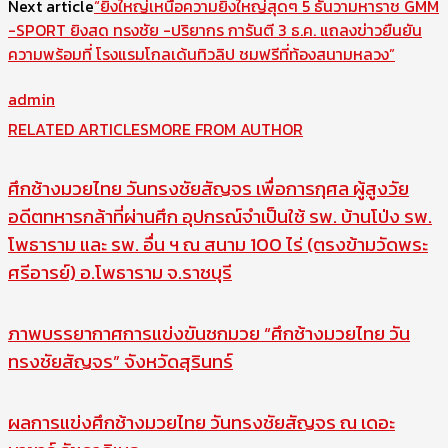
Next article
“ยิ่งใหญ่เหนือความยิ่งใหญ่สุดๆ 5 ธันวามหาราช GMM
-SPORT ยิงสด ทรงชัย -ปริยากร การันตี 3 ธ.ค. แถลงข่าวยืนยัน
ความพร้อมที่ โรงแรมโกลเด้นทิวลิป ชมฟรีที่ท้องสนามหลวง”
admin
RELATED ARTICLES
MORE FROM AUTHOR
ศึกช้างมวยไทย วันทรงชัยสัญจร เพื่อการกุศล ผู้สูงวัย
อดีตทหารกล้าที่ผ่านศึก อุปกรณ์จำเป็นใช้ รพ. บ้านโป่ง รพ.
โพธาราม และ รพ. อื่น ฯ ณ สนาม 100 ไร่ (ตรงข้ามวัดพระ
ศรีอารย์) อ.โพธาราม จ.ราชบุรี
ภาพบรรยากาศการแข่งขันชกมวย “ศึกช้างมวยไทย วัน
ทรงชัยสัญจร” จังหวัดสุรินทร์
ผลการแข่งศึกช้างมวยไทย วันทรงชัยสัญจร ณ เดอะ