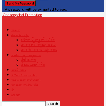
A password will be e-mailed to you.
Onesongchai Promotion
หน้าแรก
ตำนานวันทรงชัย
บริษัท วันทรงชัย จำกัด
ดร.ทรงชัย รัตนสุบรรณ
ดร.ปริยากร รัตนสุบรรณ
มวยไทย มรดกไทย มรดกโลก
ศึกในอดีต
คำคมและข้อคิด
แชมเปี้ยนโลก
S1 World Championship
ปณิธานและคำสอนวันทรงชัย
ข่าวและสารจากวันทรงชัย
สื่อ
ติดต่อเรา