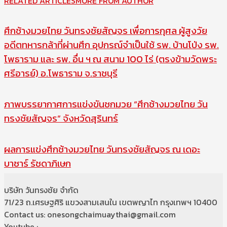
RELATED ARTICLES
MORE FROM AUTHOR
ศึกช้างมวยไทย วันทรงชัยสัญจร เพื่อการกุศล ผู้สูงวัย
อดีตทหารกล้าที่ผ่านศึก อุปกรณ์จำเป็นใช้ รพ. บ้านโป่ง รพ.
โพธาราม และ รพ. อื่น ฯ ณ สนาม 100 ไร่ (ตรงข้ามวัดพระ
ศรีอารย์) อ.โพธาราม จ.ราชบุรี
ภาพบรรยากาศการแข่งขันชกมวย “ศึกช้างมวยไทย วัน
ทรงชัยสัญจร” จังหวัดสุรินทร์
ผลการแข่งศึกช้างมวยไทย วันทรงชัยสัญจร ณ เดอะ
บาซาร์ รัชดาภิเษก
บริษัท วันทรงชัย จำกัด
71/23 ถ.เศรษฐศิริ แขวงสามเสนใน เขตพญาไท กรุงเทพฯ 10400
Contact us: onesongchaimuaythai@gmail.com
Youtube :