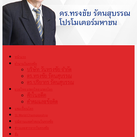
หน้าแรก
ตำนานวันทรงชัย
บริษัท วันทรงชัย จำกัด
ดร.ทรงชัย รัตนสุบรรณ
ดร.ปริยากร รัตนสุบรรณ
มวยไทย มรดกไทย มรดกโลก
ศึกในอดีต
คำคมและข้อคิด
แชมเปี้ยนโลก
S1 World Championship
ปณิธานและคำสอนวันทรงชัย
ข่าวและสารจากวันทรงชัย
สื่อ