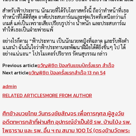
สำหรับฟ้าประทาน นักมวยที่ได้รับโอกาสครั้งนี้ ถือว่าทำหน้าที่เธอ
ทำหน้าที่ได้ดีที่สุด อาศัยประสบการ์ณและฟุคเวิรคที่เหนือกว่าแก้
เกมส์ แต่เป็นเพราะเสียเปรียบรูปร่าง น้ำหนัก และประสบการ์ณ
ทำให้เธอเป็นฝ่ายพ่ายแพ้
อย่างไรก็ตาม “ฟ้าประทาน เป็นนักมวยหญิงที่ฉลาด และรับฟังคำ
แนะนำ ฉันมั่นใจว่าฟ้าประทานจะพัฒนาฝืมือได้ดียิ่งขึ้นๆ ไป ได้
อย่างแน่นอน” โปรโมเตอร์ปริยากร รัตนสุบรรณ กล่าว
Previous article
ขวัญพิชิต ป้องกันแชมป์ครั้งแรก สำเร็จ
Next article
ขวัญพิชิต ป้องครั้งแรกสำเร็จ 13 กค 54
admin
RELATED ARTICLES
MORE FROM AUTHOR
ศึกช้างมวยไทย วันทรงชัยสัญจร เพื่อการกุศล ผู้สูงวัย
อดีตทหารกล้าที่ผ่านศึก อุปกรณ์จำเป็นใช้ รพ. บ้านโป่ง รพ.
โพธาราม และ รพ. อื่น ฯ ณ สนาม 100 ไร่ (ตรงข้ามวัดพระ