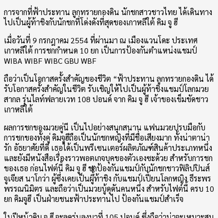
การจากที่ฟ้าประทาน ลูกทรายกองดิน นักชกสาวชาวไทย ได้เดินทาง
ไปเป็นผู้ท้าชิงกับนักชกที่โด่งดังที่สุดของเกาหลีใต้ คิม จู ฮี
เมื่อวันที่ 9 กรกฎาคม 2554 ที่ผ่านมา ณ เมืองแวนโดะ ประเทศ
เกาหลีใต้ การชกกำหนด 10 ยก เป็นการป้องกันตำแหน่งแชมป์
WIBA WIBF WIBC GBU WBF
ถือว่าเป็นโอกาสครั้งสำคัญของชีวิต “ฟ้าประทาน ลูกทรายกองดิน ได้
รับโอกาสครั้งสำคัญในชีวิต รับเชิญให้ไปเป็นผู้ท้าชิงแชมป์โลกมวย
สากล รุ่นไลท์ฟลายเวท 108 ปอนด์ จาก คิม จู ฮี เจ้าของเข็มขัดชาว
เกาหลีใต้
ผลการชกของมวยคู่นี เป็นไปอย่างสนุกสนาน แฟนมวยปรบมือกับ
การชกของทั้งคู่ คิมจูฮีถือเป็นนักชกหญิงที่มีชื่อเสียงมาก ทั้งน่าตาน่า
รัก อัธยาศัยที่ดี เธอได้เป็นพรีเซนเตอร์ผลิตภัณฑ์สินค้าประเภทหนึ่ง
และยังมีหนังสือเรื่องราวพอตเกจบุคของตัวเองซะด้วย สำหรับการชก
ของเธอ ก่อนไฟต์นี้ คิม จู ฮี ชกป้องกันแชมป์กับนักชกชาวฟิลิปปินส์
จูเจียส นาโกว่า ผู้ซึ่งเคยเป็นผูึ้้้ท้าชิง กับแชมป์เปี้ยนโลกหญิง ธีระพร
พรรณนิมิตร และถือว่าเป็นมวยบู้ดุดันคนหนึ่ง สำหรับไฟต์นี้ ครบ 10
ยก คิมจูฮี เป็นฝ่ายชนะฟ้าประทานไป ป้องกันแชมป์สำเร็จ
ในปีหน้าคิม จู ฮี จะลดรุ่นลงมาที่ 105 ปอนด์ ซึ่งถือว่าน่าจะเหมาะสม