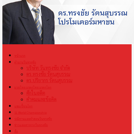
หน้าแรก
ตำนานวันทรงชัย
บริษัท วันทรงชัย จำกัด
ดร.ทรงชัย รัตนสุบรรณ
ดร.ปริยากร รัตนสุบรรณ
มวยไทย มรดกไทย มรดกโลก
ศึกในอดีต
คำคมและข้อคิด
แชมเปี้ยนโลก
S1 World Championship
ปณิธานและคำสอนวันทรงชัย
ข่าวและสารจากวันทรงชัย
สื่อ