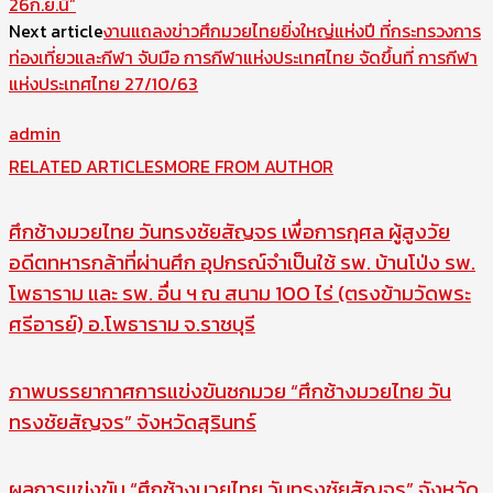
26ก.ย.นี้”
Next article
งานแถลงข่าวศึกมวยไทยยิ่งใหญ่แห่งปี ที่กระทรวงการ
ท่องเที่ยวและกีฬา จับมือ การกีฬาแห่งประเทศไทย จัดขึ้นที่ การกีฬา
แห่งประเทศไทย 27/10/63
admin
RELATED ARTICLES
MORE FROM AUTHOR
ศึกช้างมวยไทย วันทรงชัยสัญจร เพื่อการกุศล ผู้สูงวัย
อดีตทหารกล้าที่ผ่านศึก อุปกรณ์จำเป็นใช้ รพ. บ้านโป่ง รพ.
โพธาราม และ รพ. อื่น ฯ ณ สนาม 100 ไร่ (ตรงข้ามวัดพระ
ศรีอารย์) อ.โพธาราม จ.ราชบุรี
ภาพบรรยากาศการแข่งขันชกมวย “ศึกช้างมวยไทย วัน
ทรงชัยสัญจร” จังหวัดสุรินทร์
ผลการแข่งขัน “ศึกช้างมวยไทย วันทรงชัยสัญจร” จังหวัด