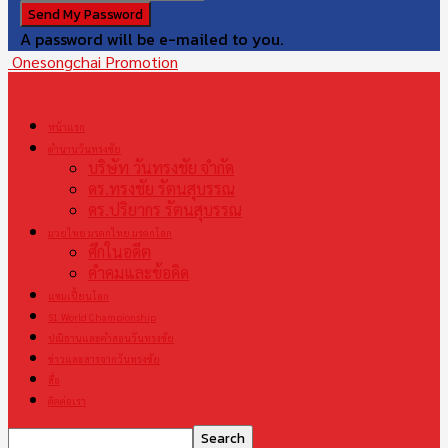
A password will be e-mailed to you.
Onesongchai Promotion
หน้าแรก
ตำนานวันทรงชัย
บริษัท วันทรงชัย จำกัด
ดร.ทรงชัย รัตนสุบรรณ
ดร.ปริยากร รัตนสุบรรณ
มวยไทย มรดกไทย มรดกโลก
ศึกในอดีต
คำคมและข้อคิด
แชมเปี้ยนโลก
S1 World Championship
ปณิธานและคำสอนวันทรงชัย
ข่าวและสารจากวันทรงชัย
สื่อ
ติดต่อเรา