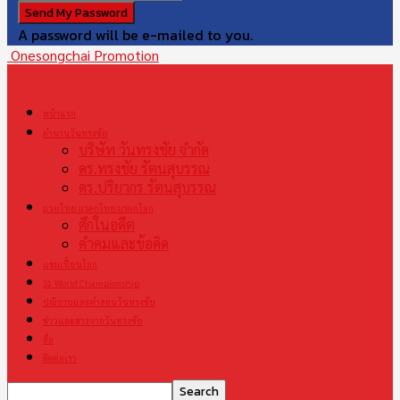
A password will be e-mailed to you.
Onesongchai Promotion
หน้าแรก
ตำนานวันทรงชัย
บริษัท วันทรงชัย จำกัด
ดร.ทรงชัย รัตนสุบรรณ
ดร.ปริยากร รัตนสุบรรณ
มวยไทย มรดกไทย มรดกโลก
ศึกในอดีต
คำคมและข้อคิด
แชมเปี้ยนโลก
S1 World Championship
ปณิธานและคำสอนวันทรงชัย
ข่าวและสารจากวันทรงชัย
สื่อ
ติดต่อเรา