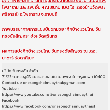
อดีตทหารกล้าที่ผ่านศึก อุปกรณ์จำเป็นใช้ รพ. บ้านโป่ง รพ.
โพธาราม และ รพ. อื่น ฯ ณ สนาม 100 ไร่ (ตรงข้ามวัดพระ
ศรีอารย์) อ.โพธาราม จ.ราชบุรี
ภาพบรรยากาศการแข่งขันชกมวย “ศึกช้างมวยไทย วัน
ทรงชัยสัญจร” จังหวัดสุรินทร์
ผลการแข่งศึกช้างมวยไทย วันทรงชัยสัญจร ณ เดอะ
บาซาร์ รัชดาภิเษก
บริษัท วันทรงชัย จำกัด
71/23 ถ.เศรษฐศิริ แขวงสามเสนใน เขตพญาไท กรุงเทพฯ 10400
Contact us: onesongchaimuaythai@gmail.com
Youtube :
https://www.youtube.com/@onesongchaimuaythai
Facebook :
https://www.facebook.com/onesongchaimuaythais1