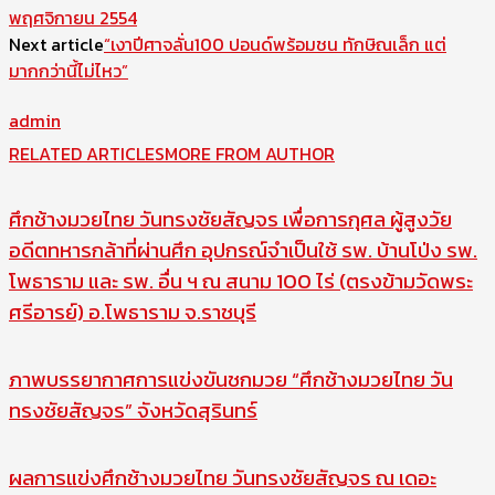
พฤศจิกายน 2554
Next article
“เงาปีศาจลั่น100 ปอนด์พร้อมชน ทักษิณเล็ก แต่
มากกว่านี้ไม่ไหว”
admin
RELATED ARTICLES
MORE FROM AUTHOR
ศึกช้างมวยไทย วันทรงชัยสัญจร เพื่อการกุศล ผู้สูงวัย
อดีตทหารกล้าที่ผ่านศึก อุปกรณ์จำเป็นใช้ รพ. บ้านโป่ง รพ.
โพธาราม และ รพ. อื่น ฯ ณ สนาม 100 ไร่ (ตรงข้ามวัดพระ
ศรีอารย์) อ.โพธาราม จ.ราชบุรี
ภาพบรรยากาศการแข่งขันชกมวย “ศึกช้างมวยไทย วัน
ทรงชัยสัญจร” จังหวัดสุรินทร์
ผลการแข่งศึกช้างมวยไทย วันทรงชัยสัญจร ณ เดอะ