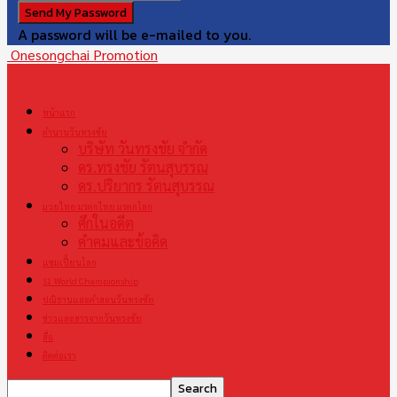
A password will be e-mailed to you.
Onesongchai Promotion
หน้าแรก
ตำนานวันทรงชัย
บริษัท วันทรงชัย จำกัด
ดร.ทรงชัย รัตนสุบรรณ
ดร.ปริยากร รัตนสุบรรณ
มวยไทย มรดกไทย มรดกโลก
ศึกในอดีต
คำคมและข้อคิด
แชมเปี้ยนโลก
S1 World Championship
ปณิธานและคำสอนวันทรงชัย
ข่าวและสารจากวันทรงชัย
สื่อ
ติดต่อเรา