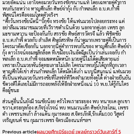
มวยอัดแน่น เอาใจคอมวยวันทรงชัยขนานแท้ โดยเฉพาะคู่คำการ
พบกันระหว่าง หาญศึกเล็ก ศิษย์จ่ากุ้ง กับ กำพลเล็ก อ.บ.ต.กำพี้
พิสูจน์ใครคือจอมโหดตัวจริงฯ
“ศึกวันทรงชัยนัดนี้”บิ๊กซ้ง ทรงชัย ให้แฟนมวยไปลอยกระทง แต่
อย่าลืมแวะมาชมมวยที่เวีราชดำเนินด้วย นอกจากคู่เอก เพชร ลูก
มะขามหวาน จะป้องกันกับ สรรชัย ศิษย์สารวัตรจี แล้ว พิชิตชัย
อ.บ.ต.กำพี้ ดวลกับ ลำเลิศ ศิษย์สรพิษ ก็น่าดูมากเพราะคู่คี่เป็นการ
โคจรมาตัดเชือกกัน นอกจากนี้คู่คำการพบกันของ หาญศึกเล็ก ศิษย์จ่า
กุ้ง ดาวโรจน์จอมพลิกล็อค ที่เขมือบเงินอัดฉีดเป็นว่าเล่นเจอกับ กำ
พลเล็ก อ.บ.ต.กำพี้ จอมฆดหมัดหนัก มวยคู่นี้ไม่ได้ดูเสียดายแย่
เพราะเป็นมวยพันธ์ดุทะเลาะไม่เลิก โคจรมาพบกันได้ถูกที่ถูกเวลา
หาญศึกได้เข่า ส่วนกำพลเล็ก ได้หมัดได้เก๋า แบบนี้สนุกแน่ แฟนมวย
ที่เป็นแฟนมวยวันทรงชัยที่ไลฟท์ทีวีคงจำมวยทั้งคู่ได้ ต่างฝ่ายยืนยัน
ขีดวงตีได้เลยไม่มีการถอยหลังให้อีกฝ่ายหนึ่งแน่ 10 พ.ย.ได้รู้กันใคร
คือผู้ชนะ
ส่วนคู่อื่นนั้นยังมี รณชัยน้อย ครัวไพเราะระยอง พบ ทนายเค ลูกเขา
ขวาง,ตระกุลก้อง ส.กิจรุ่งโรจน์ พบ พนมวนเล็ก ศิษย์ประโลม, เพชร
ดำ เพชรนพเก้า ล้างแค้น กุมารดอย ส.จิตรภักดี,รักเต็ม100 วิสูตร์
เจริญยนต์ ชน กุมมารเพชร จิตรเมืองนนท์ฯลฯ
Previous article
ผลมวยศึกเบิร์ธเดย์ เพลย์กราวด์วันเสาร์ที่ 5