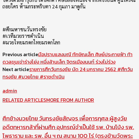
ถอยใคร ห้ามกระพริบตา 24 กุมภา มาดูกัน
#ศึกมหาชนวันทรงชัย
#เวทีมวยราชดำเนิน
#มวยไทยมรดกไทยมรดกโลก
Previous article
มือปราบแสงมณี ทักษิณเล็ก ศิษย์ประกายฟ้า ท้า
ดวลขุนเข่าร่างโย่ง หนึ่งล้านเล็ก จิตรเมืองนนท์ ร่วงไม่ร่วง
Next article
รายการศึกวันทรงชัย นัด 24 มกราคม 2562 #ศึกวัน
ทรงชัย #มวยไทย #ราชดำเนิน
admin
RELATED ARTICLES
MORE FROM AUTHOR
ศึกช้างมวยไทย วันทรงชัยสัญจร เพื่อการกุศล ผู้สูงวัย
อดีตทหารกล้าที่ผ่านศึก อุปกรณ์จำเป็นใช้ รพ. บ้านโป่ง รพ.
โพธาราม และ รพ. อื่น ฯ ณ สนาม 100 ไร่ (ตรงข้ามวัดพระ