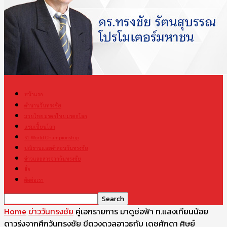
หน้าแรก
ตำนานวันทรงชัย
มวยไทย มรดกไทย มรดกโลก
แชมเปี้ยนโลก
S1 World Championship
ปณิธานและคำสอนวันทรงชัย
ข่าวและสารจากวันทรงชัย
สื่อ
ติดต่อเรา
Home
ข่าววันทรงชัย
คู่เอกรายการ มาดูช่อฟ้า ท.แสงเทียนน้อย
ดาวรุ่งจากศึกวันทรงชัย ขีดวงดวลอาวุธกับ เดชศักดา ศิษย์