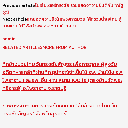
Previous article
โปรโมเตอร์ทรงชัย ร่วมแสดงความยินดีกับ “ณัฐ
วุฒิ”
Next article
สุดยอดความยิ่งใหญ่วงการมวย “ศึกรวมน้ำใจไทย สู่
ชายแดนใต้” ชิงถ้วยพระราชทานในหลวง
admin
RELATED ARTICLES
MORE FROM AUTHOR
ศึกช้างมวยไทย วันทรงชัยสัญจร เพื่อการกุศล ผู้สูงวัย
อดีตทหารกล้าที่ผ่านศึก อุปกรณ์จำเป็นใช้ รพ. บ้านโป่ง รพ.
โพธาราม และ รพ. อื่น ฯ ณ สนาม 100 ไร่ (ตรงข้ามวัดพระ
ศรีอารย์) อ.โพธาราม จ.ราชบุรี
ภาพบรรยากาศการแข่งขันชกมวย “ศึกช้างมวยไทย วัน
ทรงชัยสัญจร” จังหวัดสุรินทร์