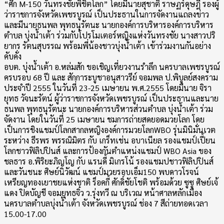
“ศึก M-150 วันทรงชัยพิชิตโลก” โดยมีนายสุชาติ ราษฏร์ดุษฎี รองผู้
ว่าราชการจังหวัดเพชรบูรณ์ เป็นประธานในการจัดงานแถลงข่าว
และมีนายธนพล พุทธนุรัตนะ นายกองค์การบริหารองค์การบริหาร
ตำบล บุ่งน้ำเต้า ร่วมกับโปรโมเตอร์หญิงแห่งวันทรงชัย นางสาวปริ
ยากร รัตนสุบรรณ พร้อมพี่น้องชาวบุ่งน้ำเต้า เข้าร่วมงานกันอย่าง
คับคั่ง
อบต. บุ่งน้ำเต้า อ.หล่มสัก ขอเชิญเที่ยวงานรำลึก นครบาลเพชรบูรณ์
ครบรอบ 68 ปี และ สักการะบูชาอนุสาวรีย์ จอมพล ป.พิบูลย์สงคราม
ประจำปี 2555 ในวันที่ 23-25 เมษายน พ.ศ.2555 โดยมีนาย จิรา
ยุทธ วัจนะรัตน์ ผู้ว่าราชการจังหวัดเพชรบูรณ์ เป็นประธานและนาย
ธนพล พุทธนุรัตนะ นายกองค์การบริหารส่วนตำบล บุ่งน้ำเต้า ร่วม
จัดงาน โดยในวันที่ 25 เมษายน ชมการถ่ายสดยอดมวยโลก โดย
เป็นการชิงแชมป์โลกสากลหญิงองค์การมวยโลกWBO รุ่นมินิมั่นเวต
ระหว่าง ธีรพร พรรณิมิตร กับ เกร็ทเช่น อบาเนียล รองแชมป์เปี้ยน
โลกชาวฟิลิปปินส์ และการป้องกันตำแหน่งแชมป์ WBO Asia ของ
ชลธาร อ.พิริยะภิญโญ กับ แรนดี้ มิเกรโน้ รองแชมปชาวฟิลิปปินส์
และวันชนะ ศิษย์นิวัฒน์ แชมป์มวยรอบเอ็ม150 พบดาวโรจน์
เหรียญทองเยาชยแห่งชาติ ร็อคกี้ ศักดิ์ชัยโชติ พร้อมด้วย ซูซู ศิษย์เจ้
แดง ปิดบัญชี จอมยุทธจิ๋ว ว.รุ่งทวี ณ บริเวณ หน้าศาลหลักเมือง
นครบาลตำบลบุ่งน้ำเต้า จังหวัดเพชรบูรณ์ ช่อง 7 สีถ่ายทอดเวลา
15.00-17.00