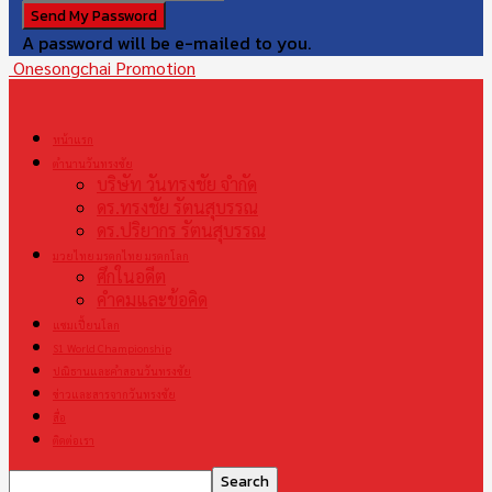
A password will be e-mailed to you.
Onesongchai Promotion
หน้าแรก
ตำนานวันทรงชัย
บริษัท วันทรงชัย จำกัด
ดร.ทรงชัย รัตนสุบรรณ
ดร.ปริยากร รัตนสุบรรณ
มวยไทย มรดกไทย มรดกโลก
ศึกในอดีต
คำคมและข้อคิด
แชมเปี้ยนโลก
S1 World Championship
ปณิธานและคำสอนวันทรงชัย
ข่าวและสารจากวันทรงชัย
สื่อ
ติดต่อเรา