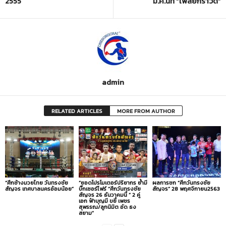
2555
มี.ค.นี้ที่ “เพลย์กราวด์”
admin
RELATED ARTICLES
MORE FROM AUTHOR
“ศึกช้างมวยไทย วันทรงชัย
“ยอดโปรโมเตอร์ปริยากร ย้ำมี
ผลการชก “ศึกวันทรงชัย
สัญจร เทศบาลนครอ้อมน้อย”
บิ๊กเซอร์ไฟร์ “ศึกวันทรงชัย
สัญจร” 28 พฤศจิกายน2563
สัญจร 26 ธันวาคมนี้ ” 2 คู่
เอก ฟ้าบุญมี ขยี้ เพชร
สุพรรณ/ลูกนิมิต อัด ธง
สยาม”