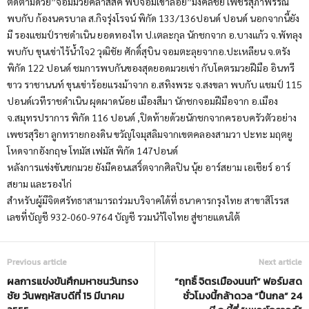
ติดตามด้วย”จอมมวยคลาสสิค พบจอมเข่าลอย”มงคลชัย เพชรสุภาพรรณ
พบกับ ก้องนครบาล ส.กิจรุ่งโรจน์ พิกัด 133/136ปอนด์ ปอนด์ นอกจากนี้ยัง
มี รองแชมป์ราชดำเนิน ยอดทองไท ป.เตละกุล นักชกจาก อ.บางแก้ว จ.พัทลุง
พบกับ ขุนเข่าไร้น้ำใจ2 วุฒิชัย ศักดิ์สุบิน จอมตะลุยจากอ.ปะเหลียน จ.ตรัง
พิกัด 122 ปอนด์ ชมการพบกันของสุดยอดมวยเข่า กับโคตรมวยฝีมือ อินทรี
ขาว ราชานนท์ ขุนเข่าร้อยแรงม้าจาก อ.สทิงพระ จ.สงขลา พบกับ แชมป์ 115
ปอนด์เวทีราชดำเนิน ผุดผาดน้อย เมืองสีมา นักชกจอมฝีมือจาก อ.เมือง
จ.สมุทรปราการ พิกัด 116 ปอนด์ ,ปิดท้ายด้วยนักชกจากครอบครัวตัวอย่าง
เพชรสุริยา ลูกทรายกองดิน ขวัญใจมุสลิมจากเขตคลองสามวา ปะทะ มฤตยู
โหดจากอังกฤษ โทมัส เฟมัส พิกัด 147ปอนด์
หลังการแข่งขันชกมวย ยังมีคอนเสริ์ตจากศิลปิน นุ้ย อาร์สยาม เอเชียร์ อาร์
สยาม และรองไก่
สำหรับผู้มีจิตศรัทธาสามารถร่วมบริจาคใด้ที่ ธนาคารกรุงไทย สาขาสิโรรส
เลขที่บัญชี 932-060-9764 บัญชี รวมนำ้ใจไทย สู่ชายแดนใต้
Previous article
Next article
ผลการแข่งขันศึกมหาชนวันทรง
“ฤทธิ์ จิตรเมืองนนท์” ฟอร์มสด
ชัย วันพฤหัสบดีที่ 15 มีนาคม
ชั่วโมงนี้กล้าดวล “ปืนกล” 24