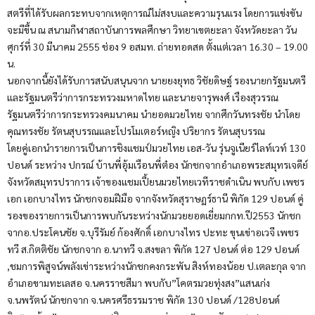
สตรีที่ได้รับผลกระทบจากเหตุการณ์ไม่สงบและความรุนแรง โดยการแข่งขัน
จะมีขึ้น ณ สนามกีฬาสถาบันการพลศึกษา วิทยาเขตยะลา จังหวัดยะลา วัน
ศุกร์ที่ 30 มีนาคม 2555 ช่อง 9 อสมท. ถ่ายทอดสด ตั้งแต่เวลา 16.30 – 19.00
น.
นอกจากนี้ยังได้รับการสนับสนุนจาก นายยงยุทธ วิชัยดิษฐ์ รองนายกรัฐมนตรี
และรัฐมนตรีว่าการกระทรวงมหาดไทย และนายจารุพงศ์ เรืองสุวรรณ
รัฐมนตรีว่าการกระทรวงคมนาคม นำยอดมวยไทย จากศึกวันทรงชัย นำโดย
คุณทรงชัย รัตนสุบรรณและโปรโมเตอร์หญิง ปริยากร รัตนสุบรรณ
โดยคู่เอกนำรายการเป็นการชิงแชมป์มวยไทย เอส-วัน รุ่นจูเนียร์ไลท์เวท์ 130
ปอนด์ ระหว่าง ปกรณ์ บ้านพี่อุ้มเรือนพี่ต๋อง นักชกจากอำเภอพระสมุทรเจดีย์
จังหวัดสมุทรปราการ เจ้าของแชมเปี้ยนมวยไทยเวทีราชดำเนิน พบกับ เพชร
เอก เอกบางไทร นักชกจอมฝีมือ จากจังหวัดสุราษฏร์ธานี พิกัด 129 ปอนด์ คู่
รองของรายการเป็นการพบกันระหว่างนักมวยยอดเยี่ยมกกท.ปี2553 นักชก
จากอ.ประโคนชัย จ.บุรีรัมย์ ก้องศักดิ์ เอกบางไทร ปะทะ ขุนเข่าอเวจี เพชร
ทวี ส.กิตติชัย นักชกจาก อ.นาทวี จ.สงขลา พิกัด 127 ปอนด์ ต่อ 129 ปอนด์
,ชมการพิสูจน์พลังเข่าระหว่างนักชกคงกระพัน สิงห์ทองน้อย ป.เตละกุล จาก
อำเภอขามทะเลสอ จ.นครราชสีมา พบกับ”โคตรมวยทุ่งสง”แสนเก่ง
จ.นพรัตน์ นักชกจาก จ.นครศรีธรรมราช พิกัด 130 ปอนด์ /128ปอนด์