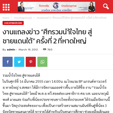
Home
Uncategorized
งานแถลงข่าว “ศึกรวมนำ้ใจไทย สู่ชายแดนใต้” ครั้งที่ 2 ที่หาดใหญ่
UNCATEGORIZED
งานแถลงข่าว “ศึกรวมนำ้ใจไทย สู่
ชายแดนใต้” ครั้งที่ 2 ที่หาดใหญ่
By
admin
-
March 19, 2012
760
รวมน้ำใจไทย สู่ชายแดนใต้
ในวันศุกร์ที่ 16 มีนาคม 2555 เวลา 14.00น. ณ โรงแรม BP แกรนด์ทาวเวอร์
อ.หาดใหญ่ จ.สงขลา ได้มีการจัดงานแถลงข่าวขึ้น ภายใต้ชื่อ งาน “รวมน้ำใจ
ไทย สู่ชายแดนใต้” โดยมี พ.ต.อ.ทวี สอดส่อง เลขาธิการ ศอ.บต. และนายวุฒิ
พงศ์ ฉายแสง ร่วมกับพี่น้องประชาชนชาวไทยทั้งประเทศ ได้ร่วมมือจัดงานนี้
ขึ้นมา วัตถุประสงค์ของงาน เพื่อเป็นการสร้างความสมานฉันท์คืนสู่พี่น้อง 3
จังหวัดชายแดนภาคใต้ หารายได้สำหรับเป็นทุนการศึกษา ช่วยเหลือเด็กและ