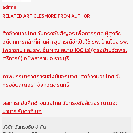
admin
RELATED ARTICLES
MORE FROM AUTHOR
ศึกช้างมวยไทย วันทรงชัยสัญจร เพื่อการกุศล ผู้สูงวัย
อดีตทหารกล้าที่ผ่านศึก อุปกรณ์จำเป็นใช้ รพ. บ้านโป่ง รพ.
โพธาราม และ รพ. อื่น ฯ ณ สนาม 100 ไร่ (ตรงข้ามวัดพระ
ศรีอารย์) อ.โพธาราม จ.ราชบุรี
ภาพบรรยากาศการแข่งขันชกมวย “ศึกช้างมวยไทย วัน
ทรงชัยสัญจร” จังหวัดสุรินทร์
ผลการแข่งศึกช้างมวยไทย วันทรงชัยสัญจร ณ เดอะ
บาซาร์ รัชดาภิเษก
บริษัท วันทรงชัย จำกัด