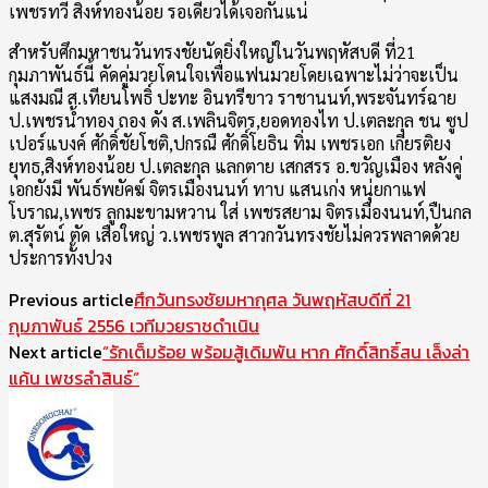
เพชรทวี สิงห์ทองน้อย รอเดี๋ยวได้เจอกันแน่
สำหรับศึกมหาชนวันทรงชัยนัดยิ่งใหญ่ในวันพฤหัสบดี ที่21
กุมภาพันธ์นี้ คัดคู่มวยโดนใจเพื่อแฟนมวยโดยเฉพาะไม่ว่าจะเป็น
แสงมณี ส.เทียนโพธิ์ ปะทะ อินทรีขาว ราชานนท์,พระจันทร์ฉาย
ป.เพชรน้ำทอง ถอง ดัง ส.เพลินจิตร,ยอดทองไท ป.เตละกุล ชน ซูป
เปอร์แบงค์ ศักดิ์ชัยโชติ,ปกรณื ศักดิ์โยธิน ทิ่ม เพชรเอก เกียรติยง
ยุทธ,สิงห์ทองน้อย ป.เตละกุล แลกตาย เสกสรร อ.ขวัญเมือง หลังคู่
เอกยังมี พันธ์พยัคฆ์ จิตรเมืองนนท์ ทาบ แสนเก่ง หนุ่ยกาแฟ
โบราณ,เพชร ลูกมะขามหวาน ใส่ เพชรสยาม จิตรเมืองนนท์,ปืนกล
ต.สุรัตน์ ตัด เสือใหญ่ ว.เพชรพูล สาวกวันทรงชัยไม่ควรพลาดด้วย
ประการทั้งปวง
Previous article
ศึกวันทรงชัยมหากุศล วันพฤหัสบดีที่ 21
กุมภาพันธ์ 2556 เวทีมวยราชดำเนิน
Next article
“รักเต็มร้อย พร้อมสู้เดิมพัน หาก ศักดิ์สิทธิ์สน เล็งล่า
แค้น เพชรลำสินธ์”