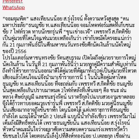
Pinterest
WhatsApp
“จอมจุมพิต” แสงเทียนนน้อย ส.รุ่งโรจน์ ตั้งความหวังสูงสุด “คน
มหาประลัย”ธนญชัย ท.แสงเทียนน้อย จอมโหดฟอร์มสดที่เก็บชนะ
ชัย 7 ไฟท์รวด ทาบนักชกรุ่นพี่ “ขุนเข่าอเวจี” เพชรทวี ส.กิตติชัย
เป็นคู่มวยที่โดนใจแฟนมวยเหลือเกินว่า เข่ากับหมัดใครจะแน่กว่า
กัน 21 กุมภาพันธ์นี้ในศึกมหาชนวันทรงชัยศึกนัดเงินล้านนัดใหญ่
ของปี 2556
โปรโมเตอร์มหาชนทรงชัย รัตนสุบรรณ เปิดโผถึงคู่มวยรายการใหญ่
นัดเงินล้าน ในวันที่ 21 กุมภาพันธ์นี้ว่า มวยทุกคู่มีความสำคัญเท่ากัน
ถึงทำให้รายการนั้นออกมาดีได้คู่มวยที่คัดมาทั้ง10คู่เป็นคู่มวยที่โหวต
เสียงแล้วโดนใจแน่จึงนำมาเข้ารายการนี้ 1 ในนั้นคือคู่มหาโหด
ธนญชัย ท.แสงเทียนน้อย ที่จะถล่มกับ เพชรทวี ส.กิตติชัย ธนญชัย
นั้นสุดเหลือเกินปราบมาหมด 2ไฟท์หลังที่เห็นจะๆ คือ ชนะ ฝน
หลวง ศิษย์บุญมี และชนะรุ่งรัตน์ นราตรีกุลไปแบบสวยงามขาดลอย
จึงได้ก้าวทาบยอดมวยเข่ารุ่นพี่ เพชรทวี ส.กิตติชัย มวยคู่นี้ธนญชัย
นั้นเสี่ยงมากอาจถึงขั้นขาหัก โดนน็อคได้ แต่เพราะการที่ธนญชัย
กำลังโต แถมได้น้ำหนัก 2 ปอนดิ์ แบบนี้น้ำกำลังเชี่ยว เพชรทวีมาไม่
เต็มถังมีสิทธิ์หล่นได้ เพราะธนญชัยนั้น แสงเทียนน้อย ส.รุ่งโรจน์
หัวหน้าคณะมั่นใจว่าจะอาศัยความสดบดความแกร่งเพชรทวีคว้า
ชัยชนะไปได้ โดยตอนนี้เล็งไปที่สิงห์ทองน้อย ป.เตละกุล เชื่อผ่าน