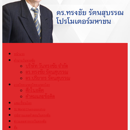
หน้าแรก
ตำนานวันทรงชัย
บริษัท วันทรงชัย จำกัด
ดร.ทรงชัย รัตนสุบรรณ
ดร.ปริยากร รัตนสุบรรณ
มวยไทย มรดกไทย มรดกโลก
ศึกในอดีต
คำคมและข้อคิด
แชมเปี้ยนโลก
S1 World Championship
ปณิธานและคำสอนวันทรงชัย
ข่าวและสารจากวันทรงชัย
สื่อ