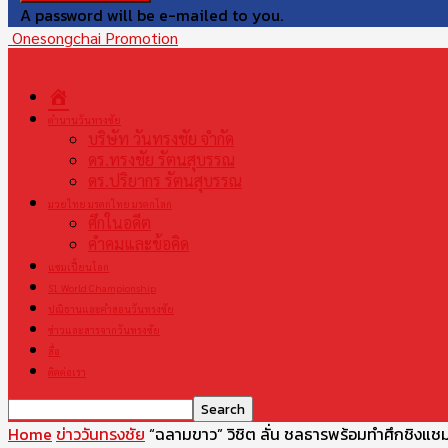
A password will be e-mailed to you.
Onesongchai Promotion
หน้า
แรก
ตำนานวันทรงชัย
บริษัท วันทรงชัย จำกัด
ดร.ทรงชัย รัตนสุบรรณ
ดร.ปริยากร รัตนสุบรรณ
มวยไทย มรดกไทย มรดกโลก
ศึกในอดีต
คำคมและข้อคิด
แชมเปี้ยนโลก
S1 World Championship
ปณิธานและคำสอนวันทรงชัย
ข่าวและสารจากวันทรงชัย
สื่อ
ติดต่อเรา
Home
ข่าววันทรงชัย
“ฉลามขาว” วิชิต ลั่น ชลธารพร้อมทำศึกชิงแชมป์