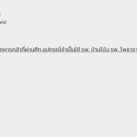
i
is1
หารกล้าที่ผ่านศึก อุปกรณ์จำเป็นใช้ รพ. บ้านโป่ง รพ. โพธารา