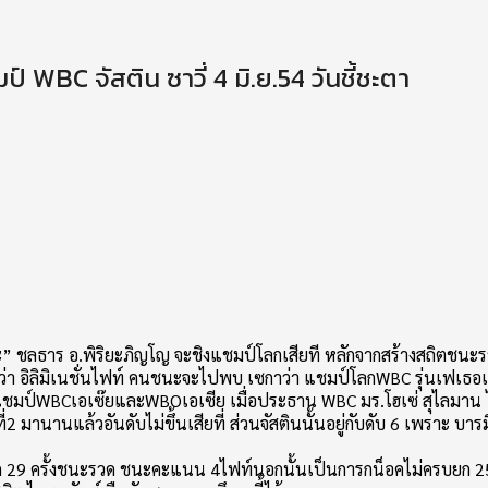
 WBC จัสติน ซาวี่ 4 มิ.ย.54 วันชี้ชะตา
ะ” ชลธาร อ.พิริยะภิญโญ จะชิงแชมป์โลกเสียที หลักจากสร้างสถิตชนะร
ียกว่า อิลิมิเนชั่นไฟท์ คนชนะจะไปพบ เซกาว่า แชมป์โลกWBC รุ่นเฟเธอ
โญ แชมป์WBCเอเซ๊ยและWBOเอเซีย เมื่อประธาน WBC มร.โฮเซ่ สุไลมาน ได้
่2 มานานแล้วอันดับไม่ขึ้นเสียที่ ส่วนจัสตินนั้นอยู่กับดับ 6 เพราะ บา
หมด 29 ครั้งชนะรวด ชนะคะแนน 4ไฟท์นอกนั้นเป็นการกน็อคไม่ครบยก 