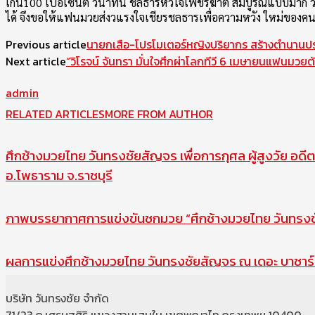
เกิน100 เปอเซ็นต์ วินาทีนี้ ชลธารหัวใจเพชรฆาติ สมบูรณ์แบบมาก ว
ได้ จึงขอให้แฟนมวยส่งวแรงใจเชียรชลธารเพื่อความหวัง ใหม่ของคน
Previous article
นายกเสือ-โปรโมเตอร์หญิงปริยากร สร้างตำนานปร
Next article
“วิโรจน์ จันทรา มั่นใจศึกผ่าโลกทีวี 6 เมษายนแฟนมวย
admin
RELATED ARTICLES
MORE FROM AUTHOR
ศึกช้างมวยไทย วันทรงชัยสัญจร เพื่อการกุศล ผู้สูงวัย อดีต
อ.โพธาราม จ.ราชบุรี
ภาพบรรยากาศการแข่งขันชกมวย “ศึกช้างมวยไทย วันทรงชัย
ผลการแข่งศึกช้างมวยไทย วันทรงชัยสัญจร ณ เดอะ บาซาร์ 
บริษัท วันทรงชัย จำกัด