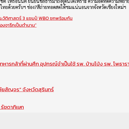
ิชิต ไพรอนันต์ ยืนยันชลธารมาถึงจุดนี้ได้เพราะ ความอดทดความพยายา
ไทยด้วยครับฯ ช่อง7สีถ่ายทอดสดให้ชมแน่นอนจากจังหวัดเชียงใหม่ฯ
ะวัติศาสตร์ 3 แชมป์ WBO ชกพร้อมกัน
ต้องจารึกเป็นตำนาน”
ทหารกล้าที่ผ่านศึก อุปกรณ์จำเป็นใช้ รพ. บ้านโป่ง รพ. โพธาร
สัญจร” จังหวัดสุรินทร์
รัชดาภิเษก