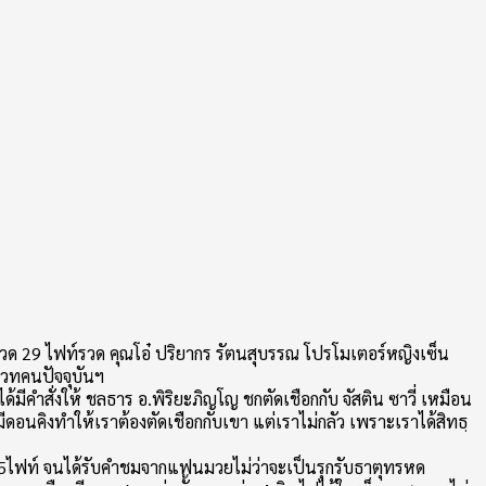
วด 29 ไฟท์รวด คุณโอ๋ ปริยากร รัตนสุบรรณ โปรโมเตอร์หญิงเซ็น
เวทคนปัจจุบันฯ
มีคำสั่งให้ ชลธาร อ.พิริยะภิญโญ ชกตัดเชือกกับ จัสติน ซาวี่ เหมือน
รมีดอนคิงทำให้เราต้องตัดเชือกกับเขา แต่เราไม่กลัว เพราะเราได้สิทธฺ
25ไฟท์ จนได้รับคำชมจากแฟนมวยไม่ว่าจะเป็นรุกรับธาตุทรหด