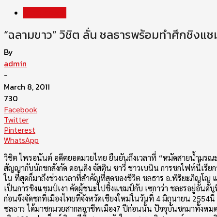
ข่าววันทรงชัย
“ฉลามขาว” วิชิต ลั่น ชลธารพร้อมทำศึกชิงแชมป์
By
admin
-
March 8, 2011
730
Facebook
Twitter
Pinterest
WhatsApp
วิชิต ไพรอนันต์ อดีตยอดมวยไทย ยืนยันถึงเวลาที่ “หมัดสายน้ำมรณ
สัญญากับนักชกสังกัด ดอนคิง จัสติน ซาวี่ ชาวเบนิน การชกไฟท์นี้เร
ใน ที่สุดก็มาถึงช่วงเวลาที่สำคัญที่สุดของชีวิต ชลธาร อ.พิริยะภิญ
เป็นการชิงแชมป์เงา คัดผู้ชนะไปชิงแชมป์กับ เซกาว่า ชละรอยู่อันดับที
ก่อนจึงจัดชกที่เมืองไทยที่จังหวัดเชียงใหม่ในวันที่ 4 มิถุนายน 2554นี้
ชลธาร ได้มาชกมวยสากลอาชีพเมือง7 ปีก่อนนั้น ปัจจุบันชกมาทั้ง