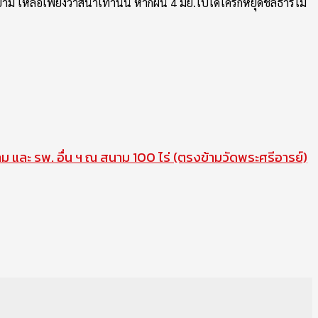
ม เหลือเพียงวาสนาเท่านั้น หากผ่น 4 มิย.ไปได้ใครก็หยุดชลธารไม่
าม และ รพ. อื่น ฯ ณ สนาม 100 ไร่ (ตรงข้ามวัดพระศรีอารย์)